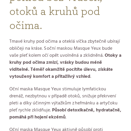
otoků a kruhů pod
očima.
Tmavé kruhy pod očima a oteklá víčka zbytečně ubírají
obličeji na kráse. S oční maskou Masque Yeux bude
vaše pleť kolem očí opět uvolněná a zklidněná.
Otoky a
kruhy pod očima zmizí, vrásky budou méně
viditelné. Téměř okamžitě pocítíte úlevu, získáte
vytoužený komfort a přitažlivý vzhled
.
Oční maska Masque Yeux stimuluje lymfatickou
drenáž, nezbytnou v případě otoků, snižuje překrvení
pleti a díky účinným výtažkům z heřmánku a artyčoku
pleť rychle zklidňuje.
Působí detoxikačně, hydratačně,
pomáhá při hojení ekzémů
.
Oční maska Masque Yeux aktivně působí proti