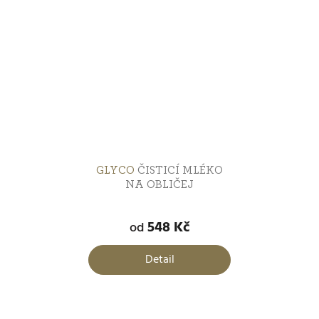
GLYCO
ČISTICÍ MLÉKO
NA OBLIČEJ
Průměrné
hodnocení
548 Kč
od
produktu
je
Detail
5,0
z
5