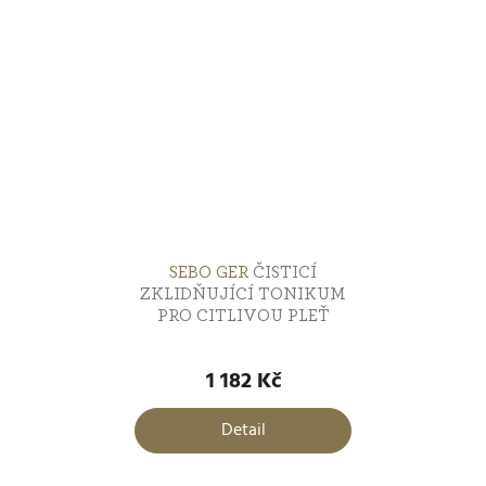
hvězdiček.
SEBO GER
ČISTICÍ
ZKLIDŇUJÍCÍ TONIKUM
PRO CITLIVOU PLEŤ
Průměrné
hodnocení
1 182 Kč
produktu
je
Detail
5,0
z