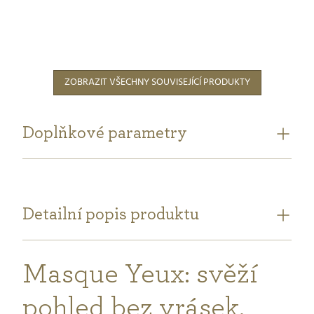
5
hvězdiček.
ZOBRAZIT VŠECHNY SOUVISEJÍCÍ PRODUKTY
Doplňkové parametry
Detailní popis produktu
Masque Yeux: svěží
pohled bez vrásek,