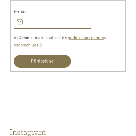
E-mail
Vložením e-mailu souhlasíte s
podmínkami ochrany
osobních údajů
Přihlásit se
Z
á
p
a
t
Instagram