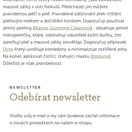
Milá Lucie, černé tečky neboli komedony, jsou zoxidované
mazové zátky v ústí folikulů. Předcházet jim můžete
pravidelnou péčí o pleť. Pravidelné odličování pleti-čištění
pleťovým mlékem a dočištění tonikem. Doporučuji používat
jemný peeling (
Marine Gumming Cleansing
) , obsahuje jemné
mikroperličky, které, odstraňují odumřelé kožní buňky, tím
zjemňují pleť a mazové zátky zesvětlají. Doporučuji přípravek
Octo
-který uvolňuje komedony a minimalizuje rozšířené póry.
Na konec aplikovat čistící, stahující masku (
Immuno
).
Důležitá je však pravidelnost.
Odebírat newsletter
Vložte svůj e-mail a my vám budeme zasílat informace
o nových produktech na našem e-shopu.