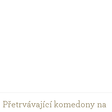
PODCASTY
PORADNA
PRO PROFESIONÁLY
PŘIHLÁŠENÍ
Vyberte
zemi
nákupu
Přetrvávající komedony na