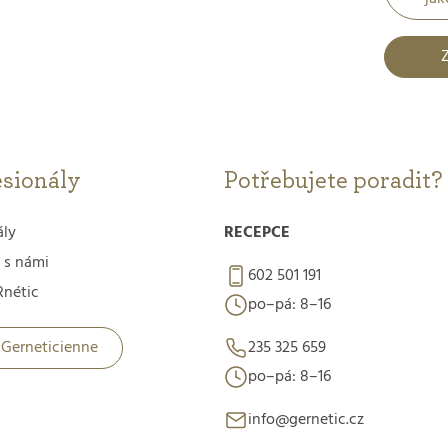
Z
esionály
Potřebujete poradit?
ály
RECEPCE
 s námi
602 501 191
nétic
po–pá: 8–16
 Gerneticienne
235 325 659
po–pá: 8–16
info@gernetic.cz