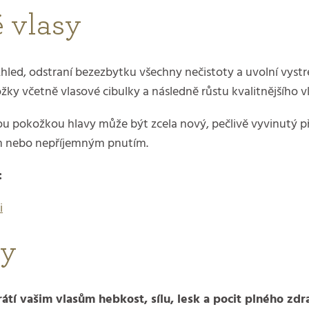
é vlasy
hled, odstraní bezezbytku všechny nečistoty a uvolní vyst
ky včetně vlasové cibulky a následně růstu kvalitnějšího vl
vou pokožkou hlavy může být zcela nový, pečlivě vyvinutý 
ím nebo nepříjemným pnutím.
:
i
ly
átí vašim vlasům hebkost, sílu, lesk a pocit plného zdr