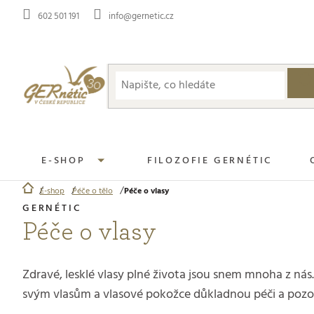
Přejít
602 501 191
info@gernetic.cz
na
obsah
E-SHOP
FILOZOFIE GERNÉTIC
E-shop
Péče o tělo
Péče o vlasy
Domů
Péče o vlasy
Zdravé, lesklé vlasy plné života jsou snem mnoha z nás.
svým vlasům a vlasové pokožce důkladnou péči a pozo