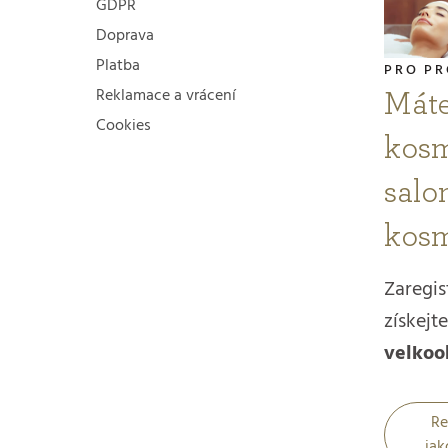
GDPR
p
Doprava
i
Platba
PRO PR
s
Reklamace a vrácení
Mát
Cookies
u
kosm
salon
kosm
Zaregis
získejte
velkoo
Re
jak