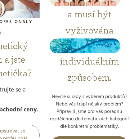
a musí být
OFESIONÁLY
vyživována
e
etický
 a jste
individuálním
etička?
způsobem.
trujte se a
Nevíte si rady s výběrem produktů?
Nebo vás trápí nějaký problém?
bchodní ceny.
Připravili jsme pro vás poradnu
rozdělenou do tematických kategorií
dle konkrétní problematiky.
gistrovat se
o profesionál