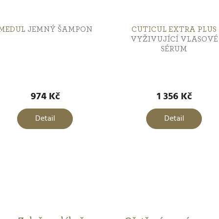
MEDUL
JEMNÝ ŠAMPON
CUTICUL EXTRA PLUS
VYŽIVUJÍCÍ VLASOVÉ
SÉRUM
974 Kč
1 356 Kč
Detail
Detail
O
v
l
á