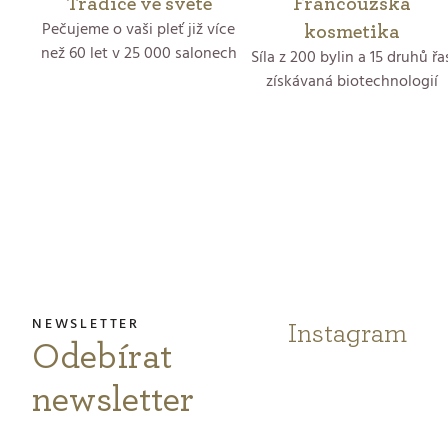
Tradice ve světě
Francouzská
Pečujeme o vaši pleť již více
kosmetika
než 60 let v 25 000 salonech
Síla z 200 bylin a 15 druhů řa
získávaná biotechnologií
Z
á
p
a
t
Instagram
Odebírat
í
newsletter