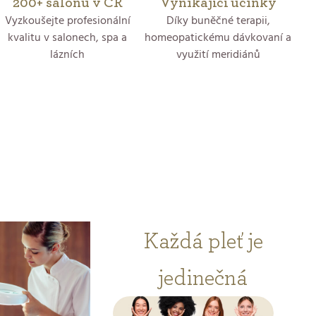
200+ salonů v ČR
Vynikající účinky
Vyzkoušejte profesionální
Díky buněčné terapii,
kvalitu v salonech, spa a
homeopatickému dávkovaní a
lázních
využití meridiánů
Každá pleť je
jedinečná