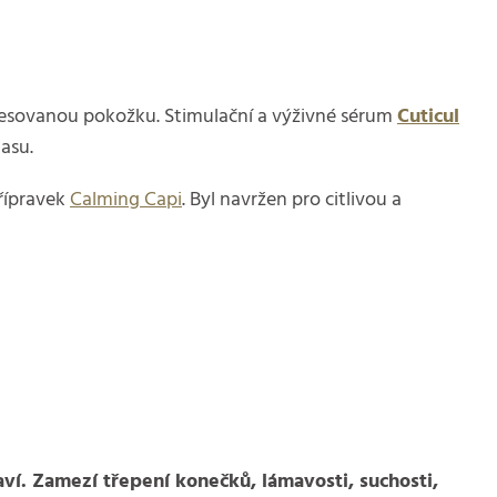
resovanou pokožku. Stimulační a výživné sérum
Cuticul
asu.
přípravek
Calming Capi
. Byl navržen pro citlivou a
aví. Zamezí třepení konečků, lámavosti, suchosti,