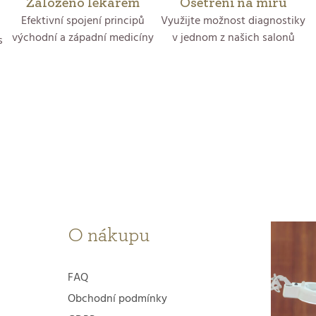
Založeno lékařem
Ošetření na míru
d
Efektivní spojení principů
Využijte možnost diagnostiky
východní a západní medicíny
v jednom z našich salonů
s
a
c
í
p
r
v
k
O nákupu
y
v
FAQ
ý
Obchodní podmínky