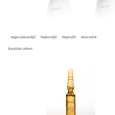
Ř
Nejprodávanější
Nejlevnější
Nejdražší
Abecedně
a
3
položek celkem
z
V
e
ý
n
p
í
i
p
s