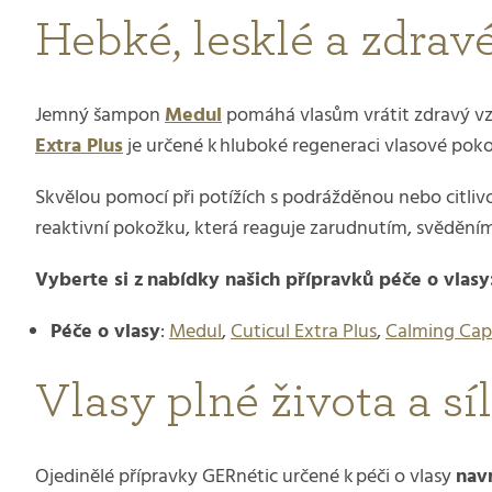
Hebké, lesklé a zdrav
Jemný šampon
Medul
pomáhá vlasům vrátit zdravý vz
Extra Plus
je určené k hluboké regeneraci vlasové pokož
Skvělou pomocí při potížích s podrážděnou nebo citli
reaktivní pokožku, která reaguje zarudnutím, svěděn
Vyberte si z nabídky našich přípravků péče o vlasy
Péče o vlasy
:
Medul
,
Cuticul Extra Plus
,
Calming Cap
Vlasy plné života a sí
Ojedinělé přípravky GERnétic určené k péči o vlasy
navr