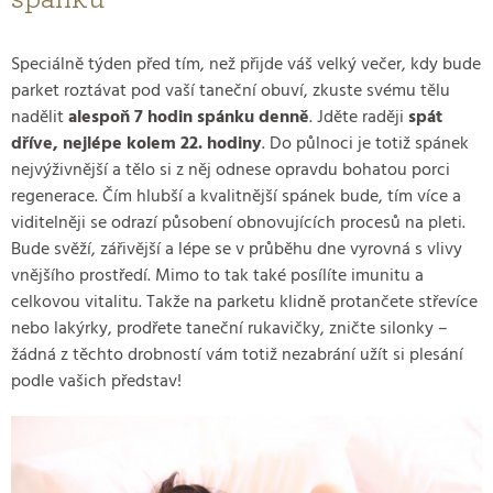
Speciálně týden před tím, než přijde váš velký večer, kdy bude
parket roztávat pod vaší taneční obuví, zkuste svému tělu
nadělit
alespoň 7 hodin spánku denně
. Jděte raději
spát
dříve, nejlépe kolem 22. hodiny
. Do půlnoci je totiž spánek
nejvýživnější a tělo si z něj odnese opravdu bohatou porci
regenerace. Čím hlubší a kvalitnější spánek bude, tím více a
viditelněji se odrazí působení obnovujících procesů na pleti.
Bude svěží, zářivější a lépe se v průběhu dne vyrovná s vlivy
vnějšího prostředí. Mimo to tak také posílíte imunitu a
celkovou vitalitu. Takže na parketu klidně protančete střevíce
nebo lakýrky, prodřete taneční rukavičky, zničte silonky –
žádná z těchto drobností vám totiž nezabrání užít si plesání
podle vašich představ!