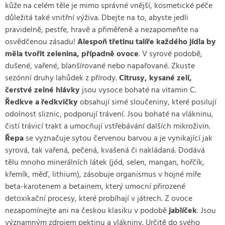
kůže na celém těle je mimo správné vnější, kosmetické péče
důležitá také vnitřní výživa. Dbejte na to, abyste jedli
pravidelně, pestře, hravě a přiměřeně a nezapomeňte na
osvědčenou zásadu!
Alespoň třetinu talíře každého jídla by
měla tvořit zelenina, případně ovoce
. V syrové podobě,
dušené, vařené, blanšírované nebo napařované. Zkuste
sezónní druhy lahůdek z přírody.
Citrusy, kysané zelí,
čerstvé zelné hlávky
jsou vysoce bohaté na vitamin C.
Ředkve a ředkvičky
obsahují sirné sloučeniny, které posilují
odolnost sliznic, podporují trávení. Jsou bohaté na vlákninu,
čistí trávicí trakt a umocňují vstřebávání dalších mikroživin.
Řepa
se vyznačuje sytou červenou barvou a je vynikající jak
syrová, tak vařená, pečená, kvašená či nakládaná. Dodává
tělu mnoho minerálních látek (jód, selen, mangan, hořčík,
křemík, měď, lithium), zásobuje organismus v hojné míře
beta-karotenem a betainem, který umocní přirozené
detoxikační procesy, které probíhají v játrech. Z ovoce
nezapomínejte ani na českou klasiku v podobě
jablíček
. Jsou
významným zdrojem pektinu a vlákniny. Určitě do svého