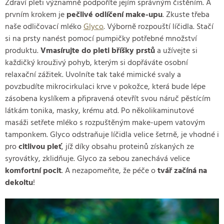
Zdraví pleti významně podpoříte jejím správným čistěním. A
prvním krokem je
pečlivé odlíčení make-upu
. Zkuste třeba
naše odličovací mléko
Glyco
. Výborně rozpouští líčidla. Stačí
si na prsty nanést pomocí pumpičky potřebné množství
produktu.
Vmasírujte do pleti bříšky prstů
a užívejte si
každičký krouživý pohyb, kterým si dopřáváte osobní
relaxační zážitek. Uvolníte tak také mimické svaly a
povzbudíte mikrocirkulaci krve v pokožce, která bude lépe
zásobena kyslíkem a připravená otevřít svou náruč pěstícím
látkám tonika, masky, krému atd. Po několikaminutové
masáži setřete mléko s rozpuštěným make-upem vatovým
tamponkem. Glyco odstraňuje líčidla velice šetrně, je vhodné i
pro
citlivou pleť
, jíž díky obsahu proteinů získaných ze
syrovátky, zklidňuje. Glyco za sebou zanechává velice
komfortní pocit
. A nezapomeňte, že péče o
tvář začíná na
dekoltu
!