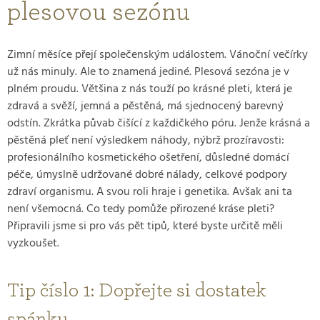
plesovou sezónu
Zimní měsíce přejí společenským událostem. Vánoční večírky
už nás minuly. Ale to znamená jediné. Plesová sezóna je v
plném proudu. Většina z nás touží po krásné pleti, která je
zdravá a svěží, jemná a pěstěná, má sjednocený barevný
odstín. Zkrátka půvab čišící z každičkého póru. Jenže krásná a
pěstěná pleť není výsledkem náhody, nýbrž prozíravosti:
profesionálního kosmetického ošetření, důsledné domácí
péče, úmyslně udržované dobré nálady, celkové podpory
zdraví organismu. A svou roli hraje i genetika. Avšak ani ta
není všemocná. Co tedy pomůže přirozené kráse pleti?
Připravili jsme si pro vás pět tipů, které byste určitě měli
vyzkoušet.
Tip číslo 1: Dopřejte si dostatek
spánku