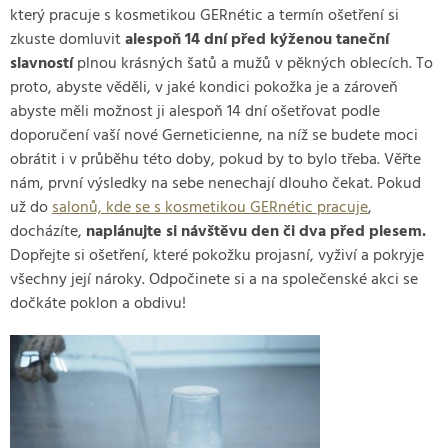
který pracuje s kosmetikou GERnétic a termín ošetření si
zkuste domluvit
alespoň 14 dní před kýženou taneční
slavností
plnou krásných šatů a mužů v pěkných oblecích. To
proto, abyste věděli, v jaké kondici pokožka je a zároveň
abyste měli možnost ji alespoň 14 dní ošetřovat podle
doporučení vaší nové Gerneticienne, na níž se budete moci
obrátit i v průběhu této doby, pokud by to bylo třeba. Věřte
nám, první výsledky na sebe nenechají dlouho čekat. Pokud
už do
salonů, kde se s kosmetikou GERnétic pracuje
,
docházíte,
naplánujte si návštěvu den či dva před plesem.
Dopřejte si ošetření, které pokožku projasní, vyživí a pokryje
všechny její nároky. Odpočinete si a na společenské akci se
dočkáte poklon a obdivu!