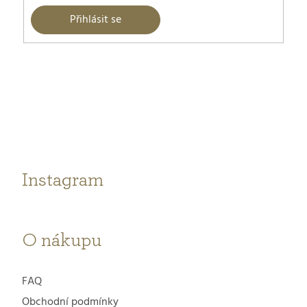
Přihlásit se
Z
á
p
a
t
Instagram
í
O nákupu
FAQ
Obchodní podmínky