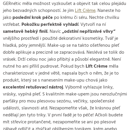
GERnétic měla možnost vyzkoušet a objevit tak celou plejádu
jeho bezvadných schopností. Je jím
Lift Crème
. Naneste ho
jako
poslední krok péče
po krému či séru. Nechte chvilku
vstřebat.
Pokožku perfektně vyhladí
. Vytvoří na ní
sametově hebký finiš
. Navíc
„odstíní nepříznivé vlivy“
vnějšího prostředí i použité dekorativní kosmetiky. Tvář je
hladká, póry jemnější. Make-up se na takto ošetřenou pleť
dobře aplikuje a precizně se zapracovává. Neslévá se tolik do
vrásek. Drží celou noc jako přibitý a působí elegantně. Není
nutné ho ani příliš pudrovat. Pokud bych
Lift Crème
měla
charakterizovat v jedné větě, napsala bych o něm, že je to
produkt, který se s nanesením make-upu chová jako
excelentní retušovací nástroj
. Výborně vyhlazuje linky,
vrásky, vypíná pleť. S kvalitním make-upem jsou nerozlučnými
parťáky pro mou plesovou sezónu, večírky, společenské
události, slavnosti atd. Nezapomeňte však, že krásnou pleť
nedělají jen tyto triky. V první řadě je to péče! Ačkoli budete
mít střevíce protančené, nezapomeňte se ani po plesové
zábavě odlíčit a zhýčkat oblíbeným tonikem, krém anebo