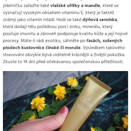
jídelníčku zařaďte také
vlašské oříšky a mandle
, které se
vyznačují vysokým obsahem vitaminu E, který je taktéž
známý jako vitamín mládí. Hodí se také
dýňová semínka
,
která dodají tělu pořádnou porci zinku, minerálu, který
posiluje imunitu a zároveň podporuje kvalitu kůže a její hojivé
procesy. Máte-li rádi exotiku, sáhněte po
řasách, sušených
plodech kustovnice čínské či moruše
. Výsledkem takového
stravování obvykle bývá viditelně krásnější a živější pokožka.
Zkuste to 14 dní před očekávanou společenskou příležitostí.