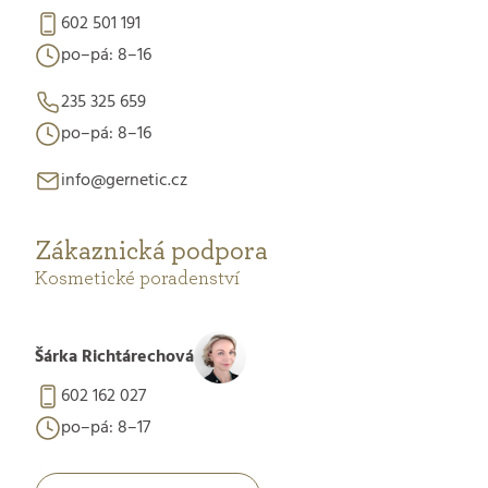
602 501 191
po–pá: 8–16
235 325 659
po–pá: 8–16
info@gernetic.cz
Zákaznická podpora
Kosmetické poradenství
Šárka Richtárechová
602 162 027
po–pá: 8–17