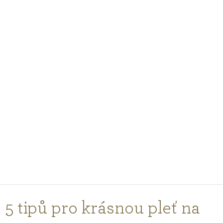
PODCASTY
PORADNA
PRO PROFESIONÁLY
PŘIHLÁŠENÍ
Vyberte
zemi
nákupu
5 tipů pro krásnou pleť na