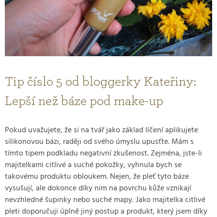
Tip číslo 5 od bloggerky Kateřiny:
Lepší než báze pod make-up
Pokud uvažujete, že si na tvář jako základ líčení aplikujete
silikonovou bázi, raději od svého úmyslu upusťte. Mám s
tímto tipem podkladu negativní zkušenost. Zejména, jste-li
majitelkami citlivé a suché pokožky, vyhnula bych se
takovému produktu obloukem. Nejen, že pleť tyto báze
vysušují, ale dokonce díky nim na povrchu kůže vznikají
nevzhledné šupinky nebo suché mapy. Jako majitelka citlivé
pleti doporučuji úplně jiný postup a produkt, který jsem díky