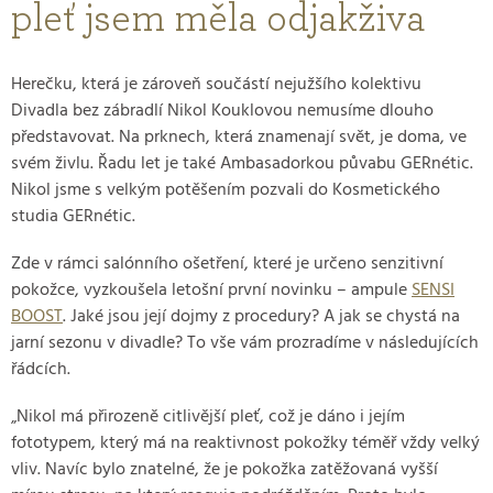
pleť jsem měla odjakživa
Herečku, která je zároveň součástí nejužšího kolektivu
Divadla bez zábradlí Nikol Kouklovou nemusíme dlouho
představovat. Na prknech, která znamenají svět, je doma, ve
svém živlu. Řadu let je také Ambasadorkou půvabu GERnétic.
Nikol jsme s velkým potěšením pozvali do Kosmetického
studia GERnétic.
Zde v rámci salónního ošetření, které je určeno senzitivní
pokožce, vyzkoušela letošní první novinku – ampule
SENSI
BOOST
. Jaké jsou její dojmy z procedury? A jak se chystá na
jarní sezonu v divadle? To vše vám prozradíme v následujících
řádcích.
„Nikol má přirozeně citlivější pleť, což je dáno i jejím
fototypem, který má na reaktivnost pokožky téměř vždy velký
vliv. Navíc bylo znatelné, že je pokožka zatěžovaná vyšší