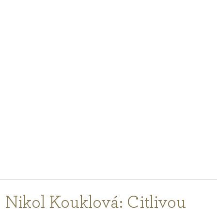
PODCASTY
PORADNA
PRO PROFESIONÁLY
PŘIHLÁŠENÍ
Vyberte
zemi
nákupu
Nikol Kouklová: Citlivou