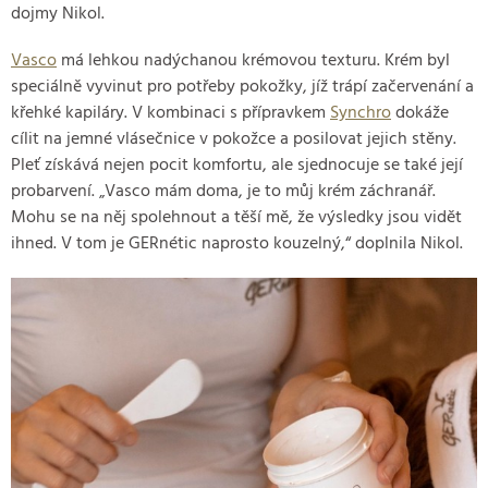
dojmy Nikol.
Vasco
má lehkou nadýchanou krémovou texturu. Krém byl
speciálně vyvinut pro potřeby pokožky, jíž trápí začervenání a
křehké kapiláry. V kombinaci s přípravkem
Synchro
dokáže
cílit na jemné vlásečnice v pokožce a posilovat jejich stěny.
Pleť získává nejen pocit komfortu, ale sjednocuje se také její
probarvení. „Vasco mám doma, je to můj krém záchranář.
Mohu se na něj spolehnout a těší mě, že výsledky jsou vidět
ihned. V tom je GERnétic naprosto kouzelný,“ doplnila Nikol.