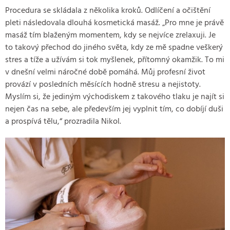
Procedura se skládala z několika kroků. Odlíčení a očištění
pleti následovala dlouhá kosmetická masáž. „Pro mne je právě
masáž tím blaženým momentem, kdy se nejvíce zrelaxuji. Je
to takový přechod do jiného světa, kdy ze mě spadne veškerý
stres a tíže a užívám si tok myšlenek, přítomný okamžik. To mi
v dnešní velmi náročné době pomáhá. Můj profesní život
provází v posledních měsících hodně stresu a nejistoty.
Myslím si, že jediným východiskem z takového tlaku je najít si
nejen čas na sebe, ale především jej vyplnit tím, co dobíjí duši
a prospívá tělu,“ prozradila Nikol.