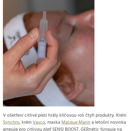
V ošetření citlivé pleti hrály klíčovou roli čtyři produkty. Krém
Synchro
, krém
Vasco
, maska
Masque Marin
a letošní novinka
ampule pro citlivou pleť SENSI BOOST. GERnétic funguje na