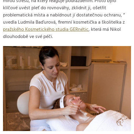
mírou stresu, na který reaguje podrážděním. Proto bylo
klíčové uvést pleť do rovnováhy, zklidnit ji, ošetřit
problematická místa a nabídnout jí dostatečnou ochranu, “
uvedla Ludmila Baďurová, firemní kosmetička a školitelka z
pražského Kosmetického studia GERnétic
, která má Nikol
dlouhodobě ve své péči.