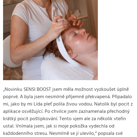
„Novinku SENSI BOOST jsem měla možnost vyzkoušet úplně
poprvé. A byla jsem nesmírně příjemně překvapená. Připadalo
mi, jako by mi Lída pleť polila živou vodou. Natolik byl pocit z
aplikace osvěžující. Po chvilce jsem zaznamenala přechodný
krátký pocit poštipkování. Tento vjem ale za několik vteřin
ustal. Vnímala jsem, jak si moje pokožka vydechla od
každodenního stresu. Nesmírně se jí ulevilo,“ popsala své