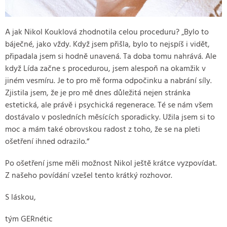
A jak Nikol Kouklová zhodnotila celou proceduru? „Bylo to
báječné, jako vždy. Když jsem přišla, bylo to nejspíš i vidět,
připadala jsem si hodně unavená. Ta doba tomu nahrává. Ale
když Lída začne s procedurou, jsem alespoň na okamžik v
jiném vesmíru. Je to pro mě forma odpočinku a nabrání síly.
Zjistila jsem, že je pro mě dnes důležitá nejen stránka
estetická, ale právě i psychická regenerace. Té se nám všem
dostávalo v posledních měsících sporadicky. Užila jsem si to
moc a mám také obrovskou radost z toho, že se na pleti
ošetření ihned odrazilo.“
Po ošetření jsme měli možnost Nikol ještě krátce vyzpovídat.
Z našeho povídání vzešel tento krátký rozhovor.
S láskou,
tým GERnétic