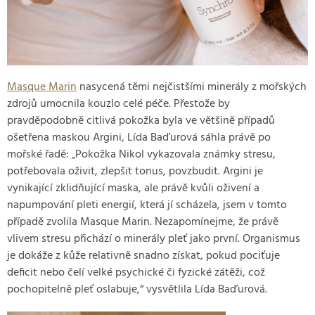
Masque Marin
nasycená těmi nejčistšími minerály z mořských
zdrojů umocnila kouzlo celé péče. Přestože by
pravděpodobně citlivá pokožka byla ve většině případů
ošetřena maskou Argini, Lída Baďurová sáhla právě po
mořské řadě: „Pokožka Nikol vykazovala známky stresu,
potřebovala oživit, zlepšit tonus, povzbudit. Argini je
vynikající zklidňující maska, ale právě kvůli oživení a
napumpování pleti energií, která jí scházela, jsem v tomto
případě zvolila Masque Marin. Nezapomínejme, že právě
vlivem stresu přichází o minerály pleť jako první. Organismus
je dokáže z kůže relativně snadno získat, pokud pociťuje
deficit nebo čelí velké psychické či fyzické zátěži, což
pochopitelně pleť oslabuje,“ vysvětlila Lída Baďurová.