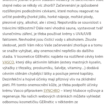
skutečně jednat o první stadium Rosacey. Je začervenání stále
stejné nebo se někdy víc zhorší? Začervenání je způsobené
rozšířenými podkožními cévkami, které mohou reagovat na
určité podněty.(horké jídlo, horké nápoje, mořské plody,
plesnivé sýry, alkohol, ale i stres). Nepotvrdila se souvislost s
trávicími těžkostmi? Dále není vhodná sauna, vystavovat tvář
slunečnímu záření, je třeba používat krémy s UVA/UVB
faktorem. Nevhodné jsou čistící vody s alkoholem. Zkuste
sledovat, jestli Vám něco Vaše začervenání zhoršuje a a tomu
se snažte vyhýbat, aby onemocnění nepřešlo do dalšího
stadia. V kosmetice GERnétic najdete na rozšířené cévky krém
VASCO
, který díky aktivním látkám (estery mastných kyselin,
výtažky z třezalky, proskurníku, šalvěje, vitaminy…) dodává
cévním stěnám chybějící látky a posiluje jemné kapiláry.
Dezinfekční a hojivé účinky mají příznivý vliv na zklidnění
pleti. Při tomto onemocnění kůže, je třeba podpořit účinky
krému Vasco přípravkem
SYNCHRO
– který hluboce vyživuje a
regeneruje. Na našich webových stránkách můžete vyhledat
odbornou kosmetičku GERnétic v některém ze