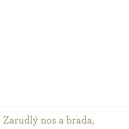
PODCASTY
PORADNA
PRO PROFESIONÁLY
PŘIHLÁŠENÍ
Vyberte
zemi
nákupu
Zarudlý nos a brada,