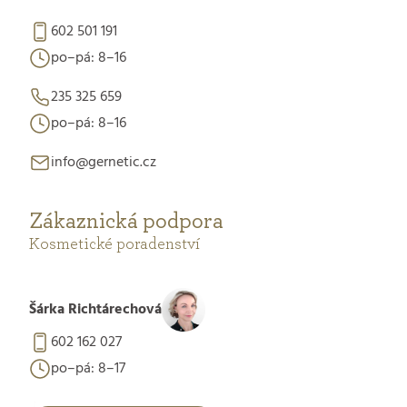
602 501 191
po–pá: 8–16
235 325 659
po–pá: 8–16
info@gernetic.cz
Zákaznická podpora
Kosmetické poradenství
Šárka Richtárechová
602 162 027
po–pá: 8–17