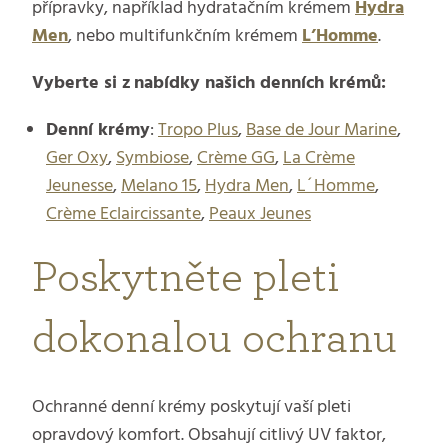
přípravky, například hydratačním krémem
Hydra
Men
, nebo multifunkčním krémem
L’Homme
.
Vyberte si z nabídky našich denních krémů:
Denní krémy
:
Tropo Plus
,
Base de Jour Marine
,
Ger Oxy
,
Symbiose
,
Crème GG
,
La Crème
Jeunesse
,
Melano 15
,
Hydra Men
,
L´Homme
,
Crème Eclaircissante
,
Peaux Jeunes
Poskytněte pleti
dokonalou ochranu
Ochranné denní krémy poskytují vaší pleti
opravdový komfort. Obsahují citlivý UV faktor,