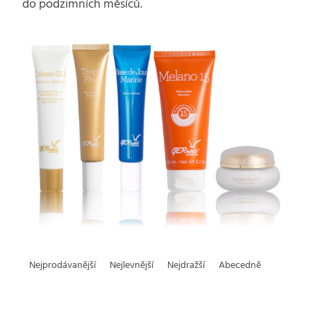
do podzimních měsíců.
Ř
Nejprodávanější
Nejlevnější
Nejdražší
Abecedně
a