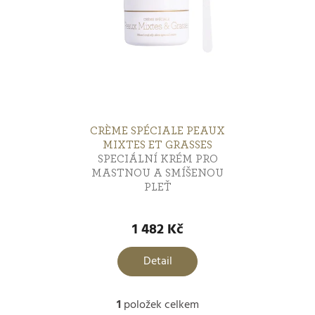
t
p
ů
i
Akné
2
s
Vrásky
2
p
r
CRÈME SPÉCIALE PEAUX
Vypnutí
2
MIXTES ET GRASSES
SPECIÁLNÍ KRÉM PRO
o
MASTNOU A SMÍŠENOU
PLEŤ
d
Výživa
2
u
1 482 Kč
Zklidnění
2
k
Detail
t
Regulace kožního mazu
1
1
položek celkem