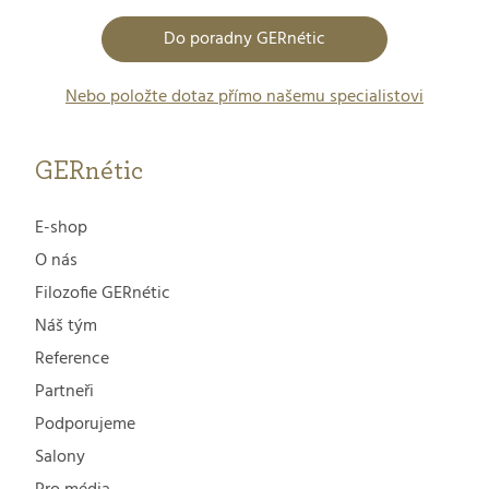
Do poradny GERnétic
Nebo položte dotaz přímo našemu specialistovi
GERnétic
E-shop
O nás
Filozofie GERnétic
Náš tým
Reference
Partneři
Podporujeme
Salony