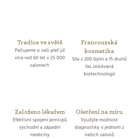
O
ů
v
Opalování
2
l
Menopauzální pleť
4
á
Tradice ve světě
Francouzská
Pečujeme o vaši pleť již
d
kosmetika
více než 60 let v 25 000
Menopauzální pokožka
Síla z 200 bylin a 15 druhů
1
a
salonech
řas získávaná
biotechnologií
c
Ochrana před sluncem
1
í
p
Lifting
1
r
Založeno lékařem
Ošetření na míru
Efektivní spojení principů
Využijte možnost
v
východní a západní
diagnostiky v jednom z
medicíny
našich salonů
k