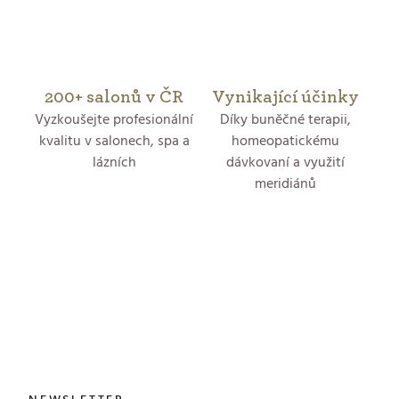
y
v
200+ salonů v ČR
Vynikající účinky
ý
Vyzkoušejte profesionální
Díky buněčné terapii,
p
kvalitu v salonech, spa a
homeopatickému
lázních
dávkovaní a využití
i
meridiánů
s
u
Z
á
p
a