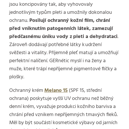
jsou koncipovány tak, aby vyhovovaly
jednotlivým typům pleti a umožnily dokonalou
ochranu.
Posilují ochranný kožní film, chrání
před vniknutím patogenních látek, zamezují
předčasnému úniku vody z pleti a dehydrataci
.
Zároveň dodávají potřebné látky k udržení
svěžesti a vitality. Příjemně pleť matují a umožňují
perfektní nalíčení. GERnétic myslí i na ženy a
muže, které trápí nepříjemné pigmentové flíčky a
plošky.
Ochranný krém
Melano 15
(SPF 15, střední
ochrana) poskytuje vyšší UV ochranu než běžný
denní krém, vyvažuje produkci kožního barviva a
chrání před vznikem nepříjemných tmavých fleků.
Měl by být součástí kosmetické výbavy od jarních