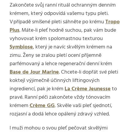
Zakončete svůj ranní rituál ochranným denním
krémem, který odpovídá vašemu typu pleti.
V případě smíšené pleti sáhněte po krému
Tropo
Plus
. Máte-li pleť hodně suchou, pak vám bude
vyhovovat krém s polomastnou texturou
Symbiose
, který je navíc skvělým krémem na
zimu. Ženy se zralou pletí ocení příjemně
parfémovaný a lehce regenerační denní krém
Base de Jour Marine
. Chcete-li dopřát své pleti
koktejl výjimečně účinných liftingových
ingrediencí, pak je krém
La Crème Jeunesse
to
pravé. Ranní péči zakončete vždy tónovacím
krémem
Crème GG
. Skvěle vaši pleť sjednotí,
rozjasní a dodá lehce opálený zdravý vzhled.
I muži mohou o svou pleť pečovat skvělými