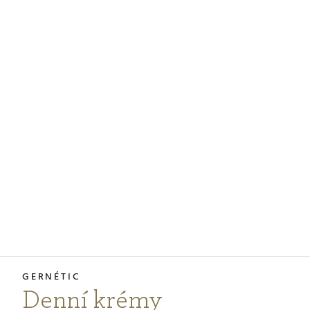
PODCASTY
PORADNA
PRO PROFESIONÁLY
PŘIHLÁŠENÍ
Vyberte
zemi
nákupu
Denní krémy