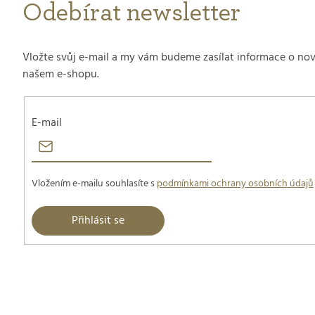
Odebírat newsletter
Vložte svůj e-mail a my vám budeme zasílat informace o no
našem e-shopu.
E-mail
Vložením e-mailu souhlasíte s
podmínkami ochrany osobních údajů
Přihlásit se
Z
á