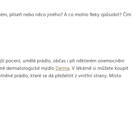
ekzém, plíseň nebo něco jiného? A co mohlo fleky způsobit? Čím
jší pocení, umělé prádlo, občas i při některém onemocnění
hodné dermatologické mýdlo
Derma
. V lékárně si můžete koupit
lněné prádlo, které se dá přežehlit z vnitřní strany. Místo