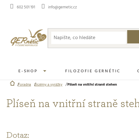
Přejít
602 501 191
info@gernetic.cz
na
obsah
E-SHOP
FILOZOFIE GERNÉTIC
Poradna
Ekzémy a vyrážky
Plíseň na vnitřní straně stehen
Domů
Plíseň na vnitřní straně ste
Dotaz: