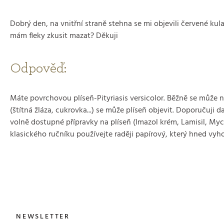
Dobrý den, na vnitřní straně stehna se mi objevili červené kul
mám fleky zkusit mazat? Děkuji
Odpověď:
Máte povrchovou plíseň-Pityriasis versicolor. Běžně se může 
(štítná žláza, cukrovka...) se může plíseň objevit. Doporuču
volně dostupné přípravky na plíseň (Imazol krém, Lamisil, Myceta
klasického ručníku používejte raději papírový, který hned vyho