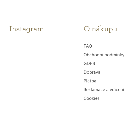
p
a
t
Instagram
O nákupu
í
FAQ
Obchodní podmínky
GDPR
Doprava
Platba
Reklamace a vrácení
Cookies