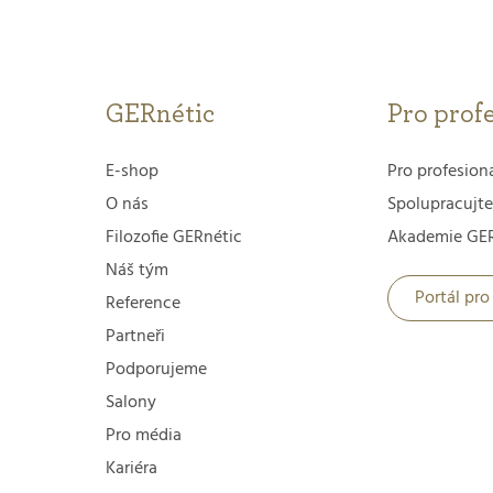
GERnétic
Pro prof
E-shop
Pro profesion
O nás
Spolupracujte
Filozofie GERnétic
Akademie GER
Náš tým
Portál pro
Reference
Partneři
Podporujeme
Salony
Pro média
Kariéra