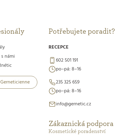
esionály
Potřebujete poradit?
ály
RECEPCE
 s námi
602 501 191
nétic
po–pá: 8–16
 Gerneticienne
235 325 659
po–pá: 8–16
info@gernetic.cz
Zákaznická podpora
Kosmetické poradenství