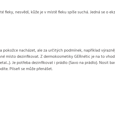
até fleky, nesvědí, kůže je v místě fleku spíše suchá. Jedná se o 
na pokožce nacházet, ale za určitých podmínek, například výrazně
ji dané místo dezinfikovat. Z dermokosmetiky GERnétic je na to v
l...). Je potřeba dezinfikovat i prádlo (Savo na prádlo). Nosit bav
díte. Plíseň se může přenášet.