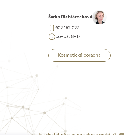
Šárka Richtárechová
602 162 027
po–pá: 8–17
Kosmetická poradna