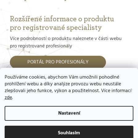
Rozšířené informace o produktu
pro registrované specialisty
Více podrobností o produktu naleznete v části webu
pro registrované profesionály
PORTÁL PRO PROFESIONÁLY
Používáme cookies, abychom Vám umožnili pohodlné
Jak dostat přístup do tohoto portálu?
prohlížení webu a díky analýze provozu webu neustále
zlepšovali jeho funkce, výkon a použitelnost. Více informací
zde
.
Nastavení
Copyright 2026
GERnétic – výhradní
zastoupení pro ČR a SR, Mgr. Ladislav
Souhlasím
Vytvořil Shoptet
Kavan
. Všechna práva vyhrazena.
Upravit