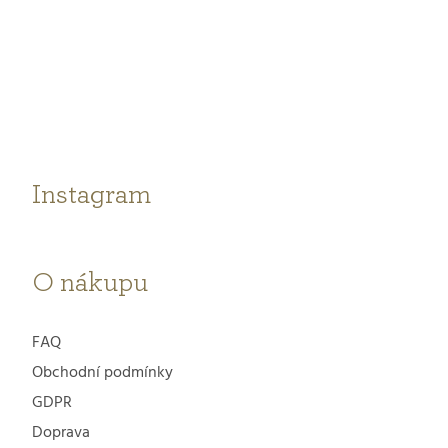
Z
á
p
a
t
Instagram
í
O nákupu
FAQ
Obchodní podmínky
GDPR
Doprava