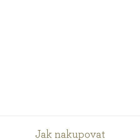
PODCASTY
PORADNA
PRO PROFESIONÁLY
PŘIHLÁŠENÍ
Vyberte
zemi
nákupu
Jak nakupovat