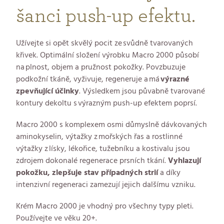
šanci push-up efektu.
Užívejte si opět skvělý pocit ze svůdně tvarovaných
křivek. Optimální složení výrobku Macro 2000 působí
na plnost, objem a pružnost pokožky. Povzbuzuje
podkožní tkáně, vyživuje, regeneruje a má
výrazné
zpevňující účinky
. Výsledkem jsou půvabně tvarované
kontury dekoltu s výrazným push-up efektem poprsí.
Macro 2000 s komplexem osmi důmyslně dávkovaných
aminokyselin, výtažky z mořských řas a rostlinné
výtažky z lísky, lékořice, tužebníku a kostivalu jsou
zdrojem dokonalé regenerace prsních tkání.
Vyhlazují
pokožku, zlepšuje stav případných strií
a díky
intenzivní regeneraci zamezují jejich dalšímu vzniku.
Krém Macro 2000 je vhodný pro všechny typy pleti.
Používejte ve věku 20+.