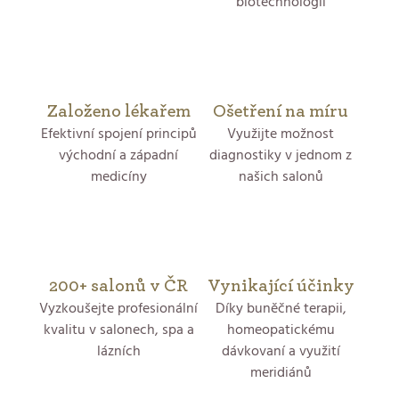
biotechnologií
Založeno lékařem
Ošetření na míru
Efektivní spojení principů
Využijte možnost
východní a západní
diagnostiky v jednom z
medicíny
našich salonů
200+ salonů v ČR
Vynikající účinky
Vyzkoušejte profesionální
Díky buněčné terapii,
kvalitu v salonech, spa a
homeopatickému
lázních
dávkovaní a využití
meridiánů