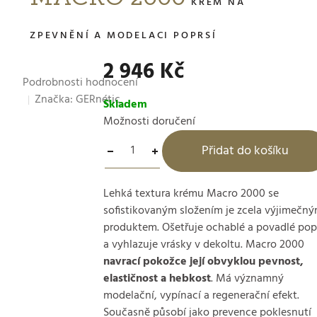
KRÉM NA
ZPEVNĚNÍ A MODELACI POPRSÍ
2 946 Kč
Průměrné
Podrobnosti hodnocení
hodnocení
Značka:
GERnétic
produktu
Skladem
je
Možnosti doručení
5,0
Přidat do košíku
z
5
hvězdiček.
Lehká textura krému Macro 2000 se
sofistikovaným složením je zcela výjimečn
produktem. Ošetřuje ochablé a povadlé pop
a vyhlazuje vrásky v dekoltu. Macro 2000
navrací pokožce její obvyklou pevnost,
elastičnost a hebkost
. Má významný
modelační, vypínací a regenerační efekt.
Současně působí jako prevence poklesnutí