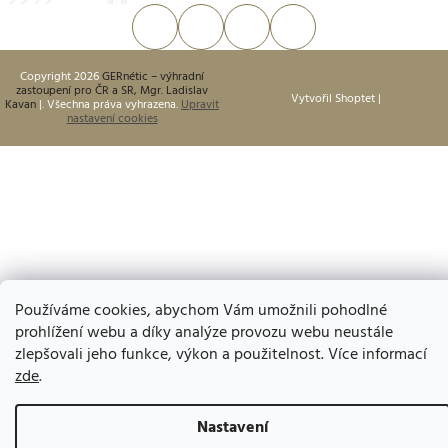
Copyright 2026
GERnétic – výhradní
zastoupení pro ČR a SR, Mgr. Ladislav
Vytvořil Shoptet
Kavan
. Všechna práva vyhrazena.
Upravit
nastavení cookies
Používáme cookies, abychom Vám umožnili pohodlné
prohlížení webu a díky analýze provozu webu neustále
zlepšovali jeho funkce, výkon a použitelnost. Více informací
zde
.
Nastavení