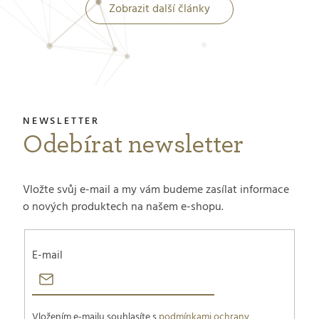
Zobrazit další články
pleť – od mladist
po zralou, vyžaduj
regeneraci. Má inst
hydratační, rozjasňu
Maska Cells Boost 
salonní použití.
Odebírat newsletter
Vložte svůj e-mail a my vám budeme zasílat informace
o nových produktech na našem e-shopu.
E-mail
Vložením e-mailu souhlasíte s
podmínkami ochrany