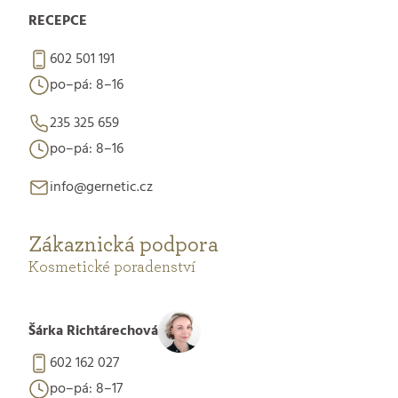
RECEPCE
602 501 191
po–pá: 8–16
235 325 659
po–pá: 8–16
info@gernetic.cz
Zákaznická podpora
Kosmetické poradenství
Šárka Richtárechová
602 162 027
po–pá: 8–17