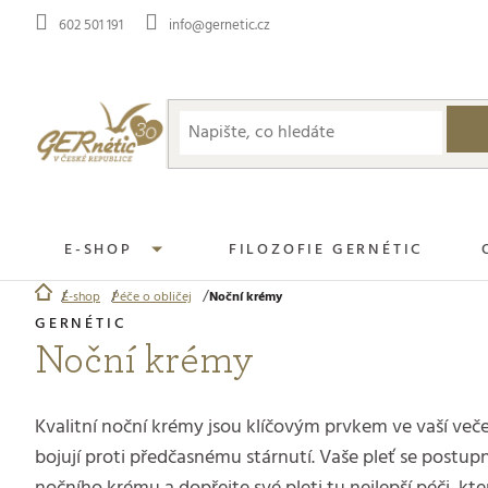
Přejít
602 501 191
info@gernetic.cz
na
obsah
E-SHOP
FILOZOFIE GERNÉTIC
E-shop
Péče o obličej
Noční krémy
Domů
Noční krémy
Kvalitní noční krémy jsou klíčovým prvkem ve vaší veče
bojují proti předčasnému stárnutí. Vaše pleť se postupn