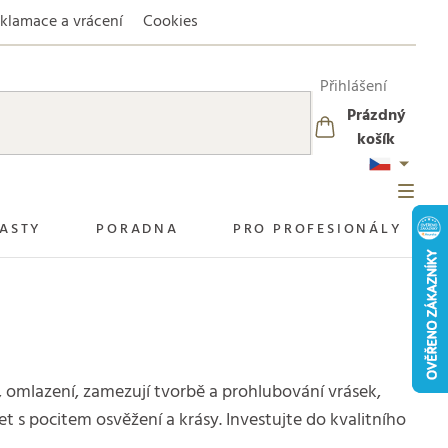
klamace a vrácení
Cookies
Přihlášení
Prázdný
NÁKUPNÍ
košík
KOŠÍK
ASTY
PORADNA
PRO PROFESIONÁLY
í, omlazení, zamezují tvorbě a prohlubování vrásek,
et s pocitem osvěžení a krásy. Investujte do kvalitního