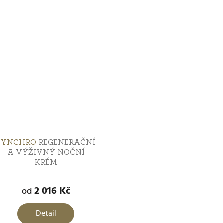
SYNCHRO
REGENERAČNÍ
A VÝŽIVNÝ NOČNÍ
KRÉM
růměrné
odnocení
2 016 Kč
od
roduktu
e
Detail