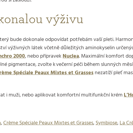
ou si zaslouží.
okonalou výživu
 který bude dokonale odpovídat potřebám vaší pleti. Harmo
 výživných látek včetně důležitých aminokyselin určených 
nchro 2000
, nebo přípravek
Nuclea
. Maximální komfort do
delné pigmentace, zvolte k večerní péči během slunných měs
rème Spéciale Peaux Mixtes et Grasses
nezatíží pleť ma
t i muži, nebo aplikovat komfortní multifunkční krém
L’
a
,
Crème Spéciale Peaux Mixtes et Grasses
,
Symbiose
,
La Cr