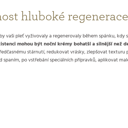
nost hluboké regenerace
y vaši pleť vyživovaly a regenerovaly během spánku, kdy se
zistenci mohou být noční krémy bohatší a silnější než 
předčasnému stárnutí, redukovat vrásky, zlepšovat texturu p
d spaním, po vstřebání speciálních přípravků, aplikovat ma