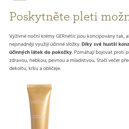
Poskytněte pleti mož
Výživné noční krémy GERnétic jsou koncipovány tak, ab
nejsnadněji využijí účinné složky.
Díky své hustší kon
účinných látek do pokožky
. Pomáhají bojovat proti 
zdravou, hebkou, pevnou a mladistvou. Stačí večer pře
dekoltu, krku a obličeje.