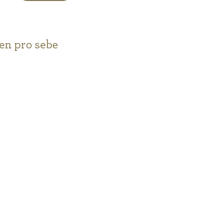
,0
vězdiček.
jen pro sebe