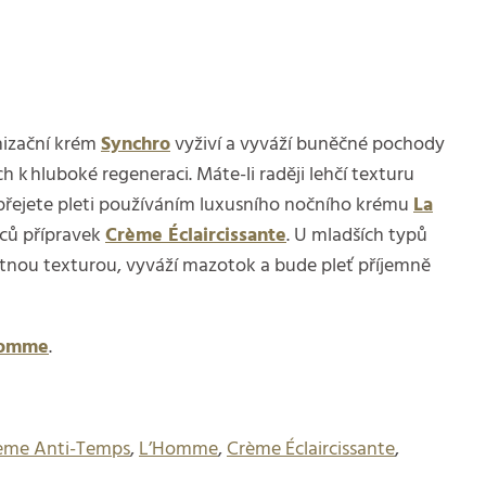
nizační krém
Synchro
vyživí a vyváží buněčné pochody
k hluboké regeneraci. Máte-li raději lehčí texturu
přejete pleti používáním luxusního nočního krému
La
íců přípravek
Crème Éclaircissante
. U mladších typů
stnou texturou, vyváží mazotok a bude pleť příjemně
Homme
.
ème Anti-Temps
,
L’Homme
,
Crème Éclaircissante
,