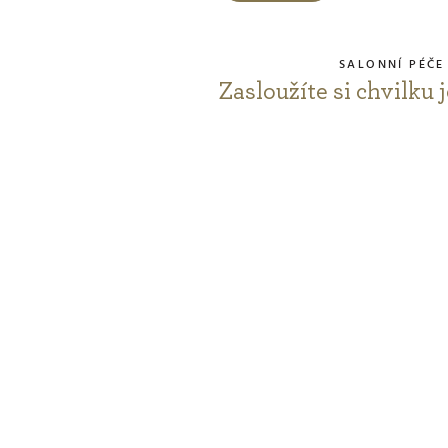
5
z
5
SALONNÍ PÉČE
h
Zasloužíte si chvilku 