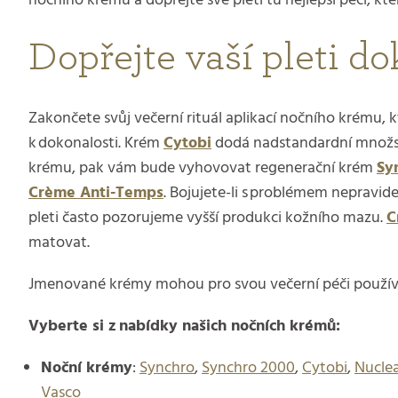
nočního krému a dopřejte své pleti tu nejlepší péči, kter
Dopřejte vaší pleti d
Zakončete svůj večerní rituál aplikací nočního krému,
k dokonalosti. Krém
Cytobi
dodá nadstandardní množství
krému, pak vám bude vyhovovat regenerační krém
Sy
Crème Anti-Temps
. Bojujete-li s problémem nepravi
pleti často pozorujeme vyšší produkci kožního mazu.
C
matovat.
Jmenované krémy mohou pro svou večerní péči používa
Vyberte si z nabídky našich nočních krémů:
Noční krémy
:
Synchro
,
Synchro 2000
,
Cytobi
,
Nucle
Vasco