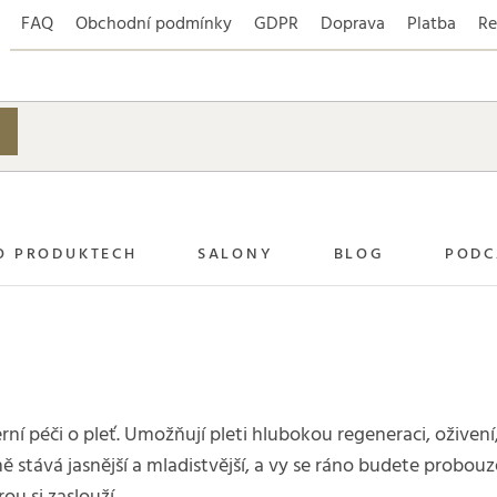
FAQ
Obchodní podmínky
GDPR
Doprava
Platba
Re
O PRODUKTECH
SALONY
BLOG
PODC
rní péči o pleť. Umožňují pleti hlubokou regeneraci, oživen
ě stává jasnější a mladistvější, a vy se ráno budete probouz