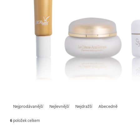
Ř
Nejprodávanější
Nejlevnější
Nejdražší
Abecedně
a
6
položek celkem
z