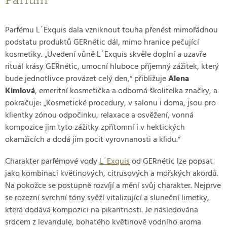
Parfum
Parfému L´Exquis dala vzniknout touha přenést mimořádnou
podstatu produktů GERnétic dál, mimo hranice pečující
kosmetiky. „Uvedení vůně L´Exquis skvěle doplní a uzavře
rituál krásy GERnétic, umocní hluboce příjemný zážitek, který
bude jednotlivce provázet celý den,“ přibližuje
Alena
Kimlová
, emeritní kosmetička a odborná školitelka značky, a
pokračuje: „Kosmetické procedury, v salonu i doma, jsou pro
klientky zónou odpočinku, relaxace a osvěžení, vonná
kompozice jim tyto zážitky zpřítomní i v hektických
okamžicích a dodá jim pocit vyrovnanosti a klidu.“
Charakter parfémové vody
L´Exquis
od GERnétic lze popsat
jako kombinaci květinových, citrusových a mořských akordů.
Na pokožce se postupně rozvíjí a mění svůj charakter. Nejprve
se rozezní svrchní tóny svěží vitalizující a sluneční limetky,
která dodává kompozici na pikantnosti. Je následována
srdcem z levandule, bohatého květinově vodního aroma