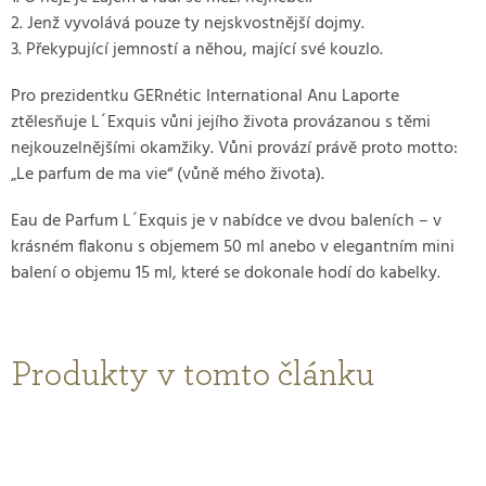
2. Jenž vyvolává pouze ty nejskvostnější dojmy.
3. Překypující jemností a něhou, mající své kouzlo.
Pro prezidentku GERnétic International Anu Laporte
ztělesňuje L´Exquis vůni jejího života provázanou s těmi
nejkouzelnějšími okamžiky. Vůni provází právě proto motto:
„Le parfum de ma vie“ (vůně mého života).
Eau de Parfum L´Exquis je v nabídce ve dvou baleních – v
krásném flakonu s objemem 50 ml anebo v elegantním mini
balení o objemu 15 ml, které se dokonale hodí do kabelky.
Produkty v tomto článku