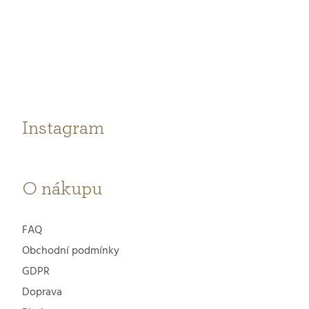
Z
á
p
a
t
Instagram
í
O nákupu
FAQ
Obchodní podmínky
GDPR
Doprava