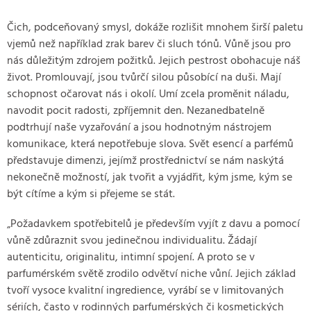
Čich, podceňovaný smysl, dokáže rozlišit mnohem širší paletu
vjemů než například zrak barev či sluch tónů. Vůně jsou pro
nás důležitým zdrojem požitků. Jejich pestrost obohacuje náš
život. Promlouvají, jsou tvůrčí silou působící na duši. Mají
schopnost očarovat nás i okolí. Umí zcela proměnit náladu,
navodit pocit radosti, zpříjemnit den. Nezanedbatelně
podtrhují naše vyzařování a jsou hodnotným nástrojem
komunikace, která nepotřebuje slova. Svět esencí a parfémů
představuje dimenzi, jejímž prostřednictví se nám naskýtá
nekonečně možností, jak tvořit a vyjádřit, kým jsme, kým se
být cítíme a kým si přejeme se stát.
„Požadavkem spotřebitelů je především vyjít z davu a pomocí
vůně zdůraznit svou jedinečnou individualitu. Žádají
autenticitu, originalitu, intimní spojení. A proto se v
parfumérském světě zrodilo odvětví niche vůní. Jejich základ
tvoří vysoce kvalitní ingredience, vyrábí se v limitovaných
sériích, často v rodinných parfumérských či kosmetických