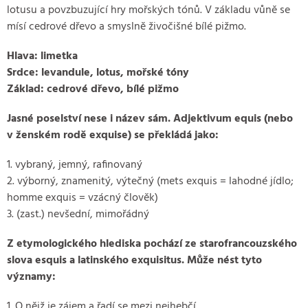
lotusu a povzbuzující hry mořských tónů. V základu vůně se
mísí cedrové dřevo a smyslně živočišné bílé pižmo.
Hlava: limetka
Srdce: levandule, lotus, mořské tóny
Základ: cedrové dřevo, bílé pižmo
Jasné poselství nese i název sám. Adjektivum equis (nebo
v ženském rodě exquise) se překládá jako:
1. vybraný, jemný, rafinovaný
2. výborný, znamenitý, výtečný (mets exquis = lahodné jídlo;
homme exquis = vzácný člověk)
3. (zast.) nevšední, mimořádný
Z etymologického hlediska pochází ze starofrancouzského
slova esquis a latinského exquisitus. Může nést tyto
významy:
1. O nějž je zájem a řadí se mezi nejhebčí.