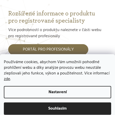
Rozšířené informace o produktu
pro registrované specialisty
Více podrobností o produktu naleznete v části webu
pro registrované profesionály
PORTÁL PRO PROFESIONÁLY
Používáme cookies, abychom Vám umožnili pohodlné
Jak dostat přístup do tohoto portálu?
prohlížení webu a díky analýze provozu webu neustále
zlepšovali jeho funkce, výkon a použitelnost. Více informací
zde
.
Nastavení
Copyright 2026
GERnétic – výhradní
zastoupení pro ČR a SR, Mgr. Ladislav
Souhlasím
Vytvořil Shoptet
Kavan
. Všechna práva vyhrazena.
Upravit
nastavení cookies