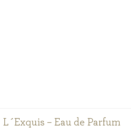
PODCASTY
PORADNA
PRO PROFESIONÁLY
PŘIHLÁŠENÍ
Vyberte
zemi
nákupu
L´Exquis – Eau de Parfum