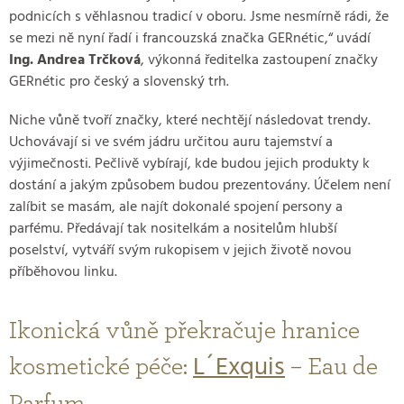
podnicích s věhlasnou tradicí v oboru. Jsme nesmírně rádi, že
se mezi ně nyní řadí i francouzská značka GERnétic,“ uvádí
Ing. Andrea Trčková
, výkonná ředitelka zastoupení značky
GERnétic pro český a slovenský trh.
Niche vůně tvoří značky, které nechtějí následovat trendy.
Uchovávají si ve svém jádru určitou auru tajemství a
výjimečnosti. Pečlivě vybírají, kde budou jejich produkty k
dostání a jakým způsobem budou prezentovány. Účelem není
zalíbit se masám, ale najít dokonalé spojení persony a
parfému. Předávají tak nositelkám a nositelům hlubší
poselství, vytváří svým rukopisem v jejich životě novou
příběhovou linku.
Ikonická vůně překračuje hranice
L´Exquis
kosmetické péče:
– Eau de