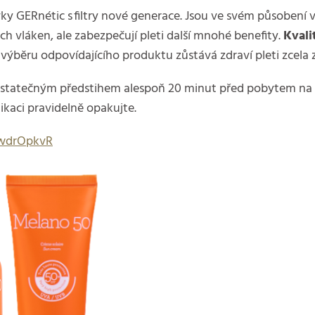
y GERnétic s filtry nové generace. Jsou ve svém působení v
 vláken, ale zabezpečují pleti další mnohé benefity.
Kvali
 výběru odpovídajícího produktu zůstává zdraví pleti zcela
tatečným předstihem alespoň 20 minut před pobytem na slun
ikaci pravidelně opakujte.
HwdrOpkvR