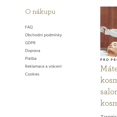
k
O nákupu
y
v
FAQ
ý
Obchodní podmínky
GDPR
p
Doprava
i
Platba
PRO PR
s
Reklamace a vrácení
Mát
Cookies
u
kosm
salon
kosm