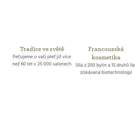
z
h
t
5
hvězdiček.
ů
Tradice ve světě
Francouzská
Pečujeme o vaši pleť již více
kosmetika
než 60 let v 25 000 salonech
Síla z 200 bylin a 15 druhů řa
získávaná biotechnologií
Z
á
p
a