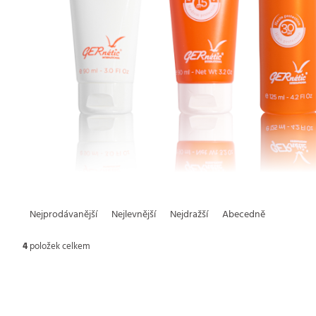
Ř
Nejprodávanější
Nejlevnější
Nejdražší
Abecedně
a
4
položek celkem
z
V
e