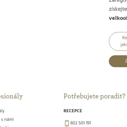
Zaregis
získejte
velkoo
Re
jak
Z
esionály
Potřebujete poradit?
ály
RECEPCE
 s námi
602 501 191