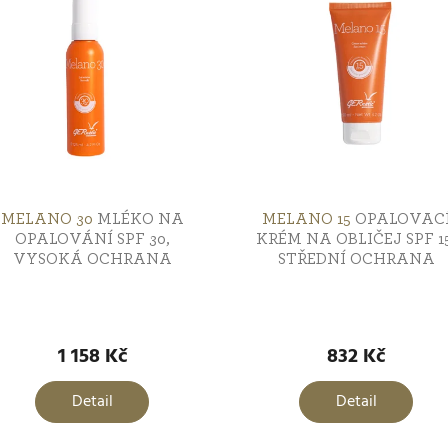
MELANO 30
MLÉKO NA
MELANO 15
OPALOVAC
OPALOVÁNÍ SPF 30,
KRÉM NA OBLIČEJ SPF 15
VYSOKÁ OCHRANA
STŘEDNÍ OCHRANA
růměrné
Průměrné
odnocení
hodnocení
roduktu
produktu
1 158 Kč
832 Kč
e
je
,0
5,0
Detail
Detail
z
5