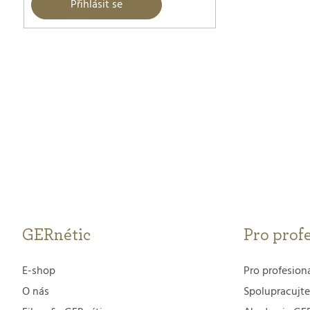
Přihlásit se
GERnétic
Pro prof
E-shop
Pro profesion
O nás
Spolupracujte