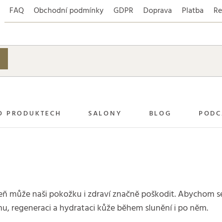
FAQ
Obchodní podmínky
GDPR
Doprava
Platba
Re
O PRODUKTECH
SALONY
BLOG
PODC
oveň může naši pokožku i zdraví značně poškodit. Abychom se
nu, regeneraci a hydrataci kůže během slunění i po něm.