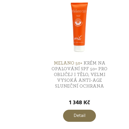
ý
n
p
í
i
p
s
r
p
o
MELANO 50+
KRÉM NA
r
OPALOVÁNÍ SPF 50+ PRO
d
OBLIČEJ I TĚLO, VELMI
VYSOKÁ ANTI-AGE
o
P
u
SLUNEČNÍ OCHRANA
h
d
Průměrné
p
k
hodnocení
1 348 Kč
j
u
produktu
t
5
je
Detail
z
k
5,0
ů
5