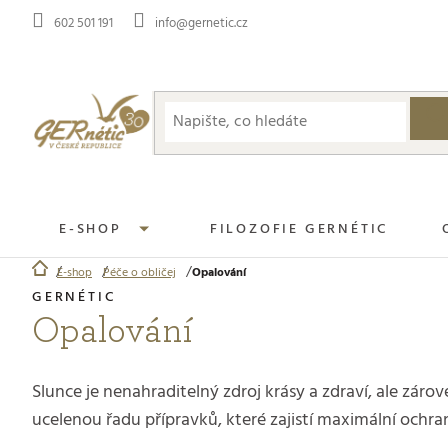
Přejít
602 501 191
info@gernetic.cz
na
obsah
E-SHOP
FILOZOFIE GERNÉTIC
E-shop
Péče o obličej
Opalování
Domů
Opalování
Slunce je nenahraditelný zdroj krásy a zdraví, ale zár
ucelenou řadu přípravků, které zajistí maximální ochra