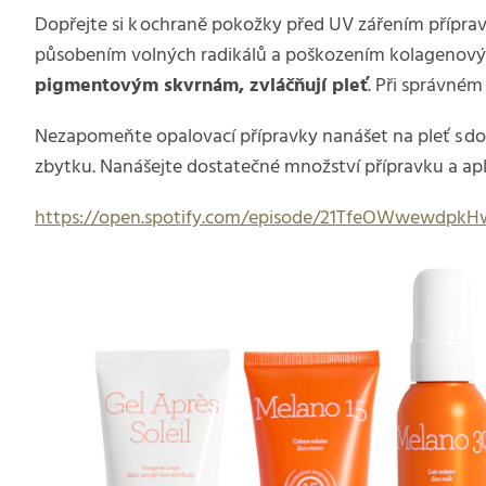
Dopřejte si k ochraně pokožky před UV zářením přípravk
působením volných radikálů a poškozením kolagenových
pigmentovým skvrnám, zvláčňují pleť
. Při správném
Nezapomeňte opalovací přípravky nanášet na pleť s dos
zbytku. Nanášejte dostatečné množství přípravku a apl
https://open.spotify.com/episode/21TfeOWwewdpk