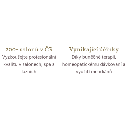
5
hvězdiček.
200+ salonů v ČR
Vynikající účinky
Vyzkoušejte profesionální
Díky buněčné terapii,
kvalitu v salonech, spa a
homeopatickému dávkovaní a
lázních
využití meridiánů