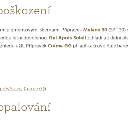
poškození
nými pigmentovými skvrnami. Přípravek
Melano 30
(SPF 30)
edou letní dovolenou.
Gel Après Soleil
zchladí a zklidní p
zhledu užít. Přípravek
Crème GG
při aplikaci uvolňuje bar
près Soleil
,
Crème GG
opalování