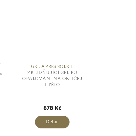
Í
GEL APRÉS SOLEIL
,
ZKLIDŇUJÍCÍ GEL PO
OPALOVÁNÍ NA OBLIČEJ
I TĚLO
Průměrné
hodnocení
678 Kč
produktu
je
Detail
5,0
z