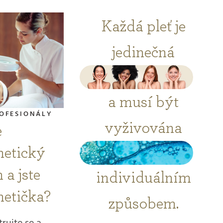
Každá pleť je
jedinečná
a musí být
OFESIONÁLY
vyživována
e
etický
 a jste
individuálním
etička?
způsobem.