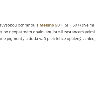
 s vysokou ochranou a
Melano 50+
(SPF 50+) s velmi
leť po neopatrném opalování. Jste-li zastáncem velmi
evné pigmenty a dodá vaší pleti lehce opálený vzhled,