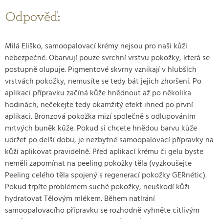
Odpověď:
Milá Eliško, samoopalovací krémy nejsou pro naši kůži
nebezpečné. Obarvují pouze svrchní vrstvu pokožky, která se
postupně olupuje. Pigmentové skvrny vznikají v hlubších
vrstvách pokožky, nemusíte se tedy bát jejich zhoršení. Po
aplikaci přípravku začíná kůže hnědnout až po několika
hodinách, nečekejte tedy okamžitý efekt ihned po první
aplikaci. Bronzová pokožka mizí společně s odlupováním
mrtvých buněk kůže. Pokud si chcete hnědou barvu kůže
udržet po delší dobu, je nezbytné samoopalovací přípravky na
kůži aplikovat pravidelně. Před aplikací krému či gelu byste
neměli zapomínat na peeling pokožky těla (vyzkoušejte
Peeling celého těla spojený s regenerací pokožky GERnétic).
Pokud trpíte problémem suché pokožky, neuškodí kůži
hydratovat Tělovým mlékem. Během natírání
samoopalovacího přípravku se rozhodně vyhněte citlivým