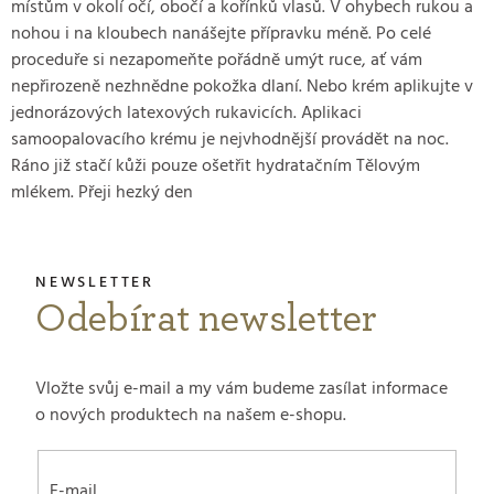
místům v okolí očí, obočí a kořínků vlasů. V ohybech rukou a
nohou i na kloubech nanášejte přípravku méně. Po celé
proceduře si nezapomeňte pořádně umýt ruce, ať vám
nepřirozeně nezhnědne pokožka dlaní. Nebo krém aplikujte v
jednorázových latexových rukavicích. Aplikaci
samoopalovacího krému je nejvhodnější provádět na noc.
Ráno již stačí kůži pouze ošetřit hydratačním Tělovým
mlékem. Přeji hezký den
Odebírat newsletter
Vložte svůj e-mail a my vám budeme zasílat informace
o nových produktech na našem e-shopu.
E-mail