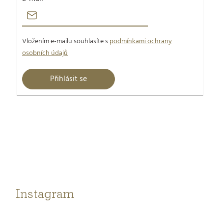
Vložením e-mailu souhlasíte s
podmínkami ochrany
osobních údajů
Přihlásit se
Z
á
p
a
t
Instagram
í