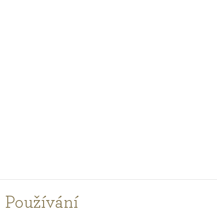
PODCASTY
PORADNA
PRO PROFESIONÁLY
PŘIHLÁŠENÍ
Vyberte
zemi
nákupu
Používání