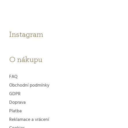
p
a
t
Instagram
í
O nákupu
FAQ
Obchodní podmínky
GDPR
Doprava
Platba
Reklamace a vrácení