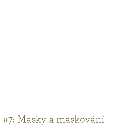
PODCASTY
PORADNA
PRO PROFESIONÁLY
PŘIHLÁŠENÍ
Vyberte
zemi
nákupu
#7: Masky a maskování