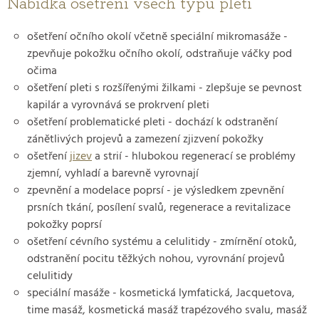
Nabídka ošetření všech typů pleti
ošetření očního okolí včetně speciální mikromasáže -
zpevňuje pokožku očního okolí, odstraňuje váčky pod
očima
ošetření pleti s rozšířenými žilkami - zlepšuje se pevnost
kapilár a vyrovnává se prokrvení pleti
ošetření problematické pleti - dochází k odstranění
zánětlivých projevů a zamezení zjizvení pokožky
ošetření
jizev
a strií - hlubokou regenerací se problémy
zjemní, vyhladí a barevně vyrovnají
zpevnění a modelace poprsí - je výsledkem zpevnění
prsních tkání, posílení svalů, regenerace a revitalizace
pokožky poprsí
ošetření cévního systému a celulitidy - zmírnění otoků,
odstranění pocitu těžkých nohou, vyrovnání projevů
celulitidy
speciální masáže - kosmetická lymfatická, Jacquetova,
time masáž, kosmetická masáž trapézového svalu, masáž