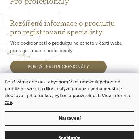
Pro profesionály
Rozšířené informace o produktu
pro registrované specialisty
Více podrobností o produktu naleznete v části webu
pro registrované profesionály
PORTÁL PRO PROFESIONÁLY
Používáme cookies, abychom Vám umožnili pohodlné
Jak dostat přístup do tohoto portálu?
prohlížení webu a díky analýze provozu webu neustále
zlepšovali jeho funkce, výkon a použitelnost. Více informací
zde
.
Nastavení
Copyright 2026
GERnétic – výhradní
zastoupení pro ČR a SR, Mgr. Ladislav
Souhlasím