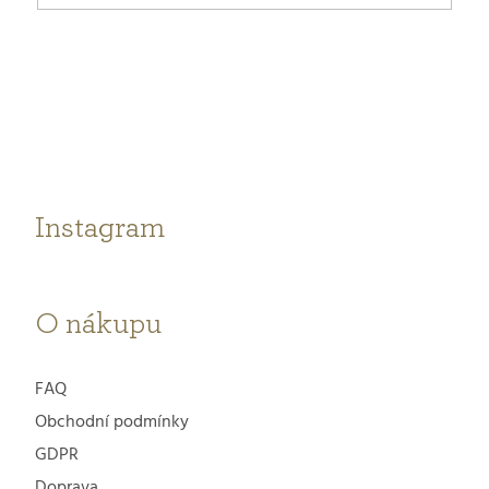
Z
á
p
a
t
Instagram
í
O nákupu
FAQ
Obchodní podmínky
GDPR
Doprava