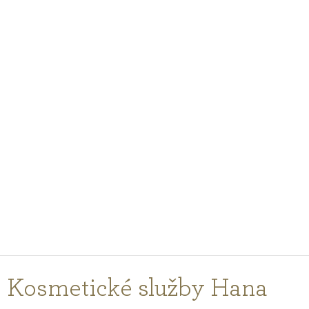
PODCASTY
PORADNA
PRO PROFESIONÁLY
PŘIHLÁŠENÍ
Vyberte
zemi
nákupu
Kosmetické služby Hana