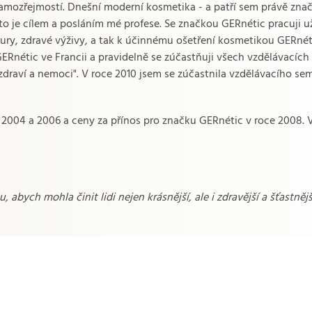
samozřejmostí. Dnešní moderní kosmetika - a patří sem právě značk
A to je cílem a posláním mé profese. Se značkou GERnétic pracuji už
esury, zdravé výživy, a tak k účinnému ošetření kosmetikou GERn
Rnétic ve Francii a pravidelně se zúčastňuji všech vzdělávacích
draví a nemoci". V roce 2010 jsem se zúčastnila vzdělávacího sem
2004 a 2006 a ceny za přínos pro značku GERnétic v roce 2008. V
abych mohla činit lidi nejen krásnější, ale i zdravější a šťastněj