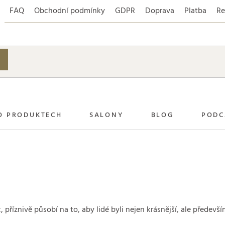
FAQ
Obchodní podmínky
GDPR
Doprava
Platba
Re
O PRODUKTECH
SALONY
BLOG
PODC
íznivě působí na to, aby lidé byli nejen krásnější, ale především,