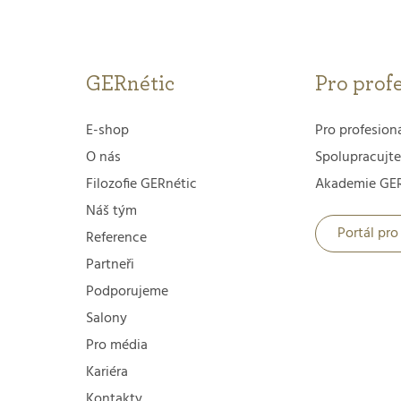
GERnétic
Pro prof
E-shop
Pro profesion
O nás
Spolupracujte
Filozofie GERnétic
Akademie GER
Náš tým
Portál pro
Reference
Partneři
Podporujeme
Salony
Pro média
Kariéra
Kontakty