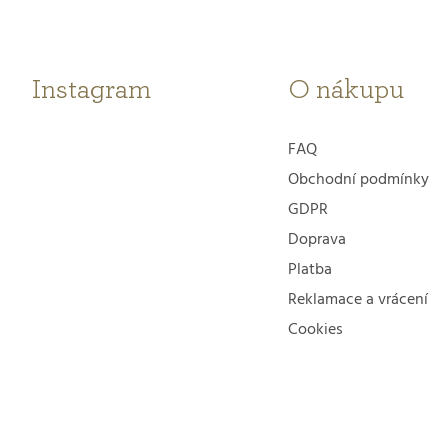
a
t
Instagram
O nákupu
í
FAQ
Obchodní podmínky
GDPR
Doprava
Platba
Reklamace a vrácení
Cookies