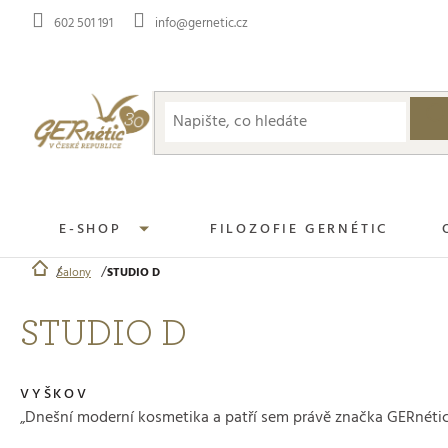
Přejít
602 501 191
info@gernetic.cz
na
obsah
E-SHOP
FILOZOFIE GERNÉTIC
Salony
STUDIO D
Domů
STUDIO D
VYŠKOV
„Dnešní moderní kosmetika a patří sem právě značka GERnétic, př