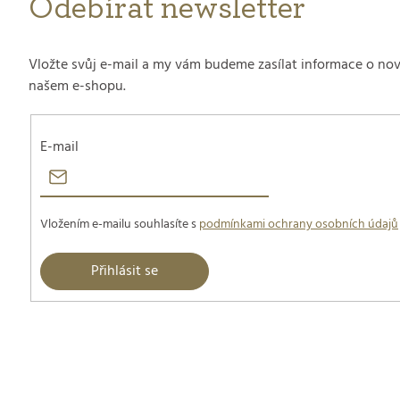
Odebírat newsletter
Vložte svůj e-mail a my vám budeme zasílat informace o no
našem e-shopu.
E-mail
Vložením e-mailu souhlasíte s
podmínkami ochrany osobních údajů
Přihlásit se
Z
á
p