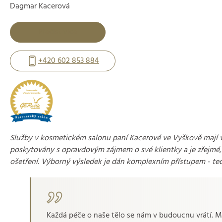
Dagmar Kacerová
Přečíst více
+420 602 853 884
Služby v kosmetickém salonu paní Kacerové ve Vyškově mají v
poskytovány s opravdovým zájmem o své klientky a je zřejmé, ž
ošetření. Výborný výsledek je dán komplexním přístupem - te
Každá péče o naše tělo se nám v budoucnu vrátí. Má