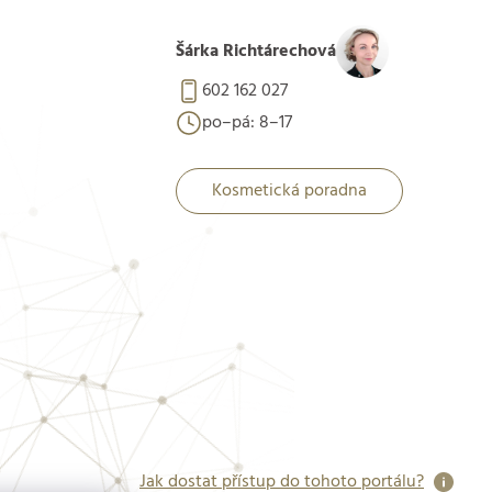
Šárka Richtárechová
602 162 027
po–pá: 8–17
Kosmetická poradna
Jak dostat přístup do tohoto portálu?