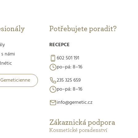
esionály
Potřebujete poradit?
ály
RECEPCE
 s námi
602 501 191
nétic
po–pá: 8–16
 Gerneticienne
235 325 659
po–pá: 8–16
info@gernetic.cz
Zákaznická podpora
Kosmetické poradenství