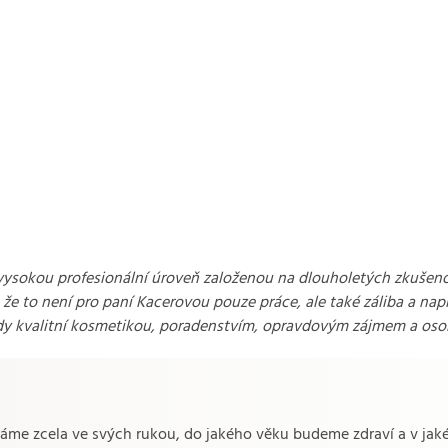
ysokou profesionální úroveň založenou na dlouholetých zkušenos
e to není pro paní Kacerovou pouze práce, ale také záliba a napl
dy kvalitní kosmetikou, poradenstvím, opravdovým zájmem a osob
me zcela ve svých rukou, do jakého věku budeme zdraví a v jaké 