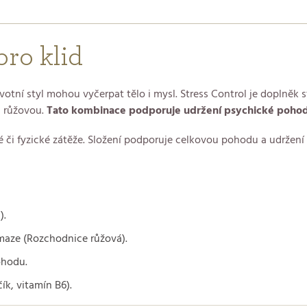
pro klid
tní styl mohou vyčerpat tělo i mysl. Stress Control je doplněk st
i růžovou.
Tato kombinace podporuje udržení psychické pohod
é či fyzické zátěže. Složení podporuje celkovou pohodu a udržen
).
maze (Rozchodnice růžová).
ohodu.
k, vitamín B6).