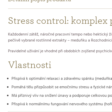
Stress control: komplex 
Každodenní zátěž, náročné pracovní tempo nebo hektický živo
pečlivě vybrané rostlinné extrakty – meduňku a Rozchodnic
Pravidelné užívání je vhodné při obdobích zvýšené psychick
Vlastnosti
Přispívá k optimální relaxaci a zdravému spánku (meduňka
Pomáhá tělu přizpůsobit se emočnímu stresu a fyzické ná
Má příznivý vliv na snížení únavy a podporuje celkovou p
Přispívá k normálnímu fungování nervového systému (hořčí