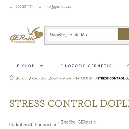
Přejít
602 501 191
info@gernetic.cz
na
obsah
E-SHOP
FILOZOFIE GERNÉTIC
E-shop
Péče o tělo
Doplňky stravy - NATUR DIET
STRESS CONTROL dop
Domů
STRESS CONTROL DOP
Průměrné
Značka:
GERnétic
Podrobnosti hodnocení
hodnocení