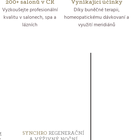
200+ salonů v ČR
Vynikající účinky
Vyzkoušejte profesionální
Díky buněčné terapii,
kvalitu v salonech, spa a
homeopatickému dávkovaní a
lázních
využití meridiánů
SYNCHRO
REGENERAČNÍ
M
A VÝŽIVNÝ NOČNÍ