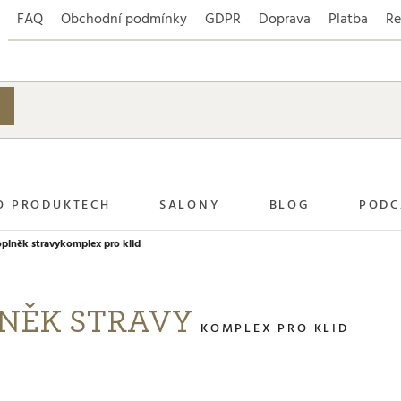
FAQ
Obchodní podmínky
GDPR
Doprava
Platba
Re
O PRODUKTECH
SALONY
BLOG
PODC
lněk stravy
komplex pro klid
LNĚK STRAVY
KOMPLEX PRO KLID