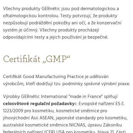
Všechny produkty GERnétic jsou pod dermatologickou a
oftalmologickou kontrolou. Testy potvrzují, že produkty
nezpůsobují podráždění pokožky ani očí, a že konzervační
systém je účinný. Všechny produkty procházejí
odpovídajícími testy a jejich používání je bezpečné.
Certifikát „GMP“
Certifikát Good Manufacturing Practice je udělován
výrobcům, kteří dodržují tzv. podmínky správné výrobní praxe.
Výrobky GERnétic International "made in France" splňují
celosvětové regulační požadavky:
: Evropské nařízení ES č.
1223/2009 pro kosmetiku, kosmetické směrnice pro
jihovýchodní Asii ASEAN, japonské standardy pro kosmetiku,
australské kosmetické směrnice NICNAS, úpravu Zákoníku
federálních nařízení (CFR) USA pro kosmetiku, hlava 21, části