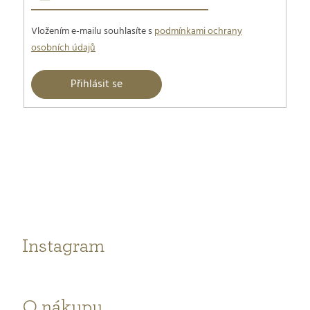
Vložením e-mailu souhlasíte s
podmínkami ochrany
osobních údajů
Přihlásit se
Z
á
p
a
t
Instagram
í
O nákupu