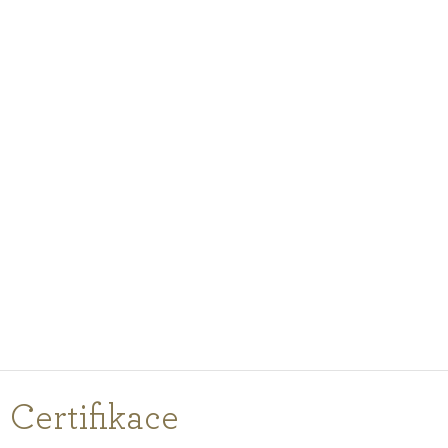
PODCASTY
PORADNA
PRO PROFESIONÁLY
PŘIHLÁŠENÍ
Vyberte
zemi
nákupu
Certifikace