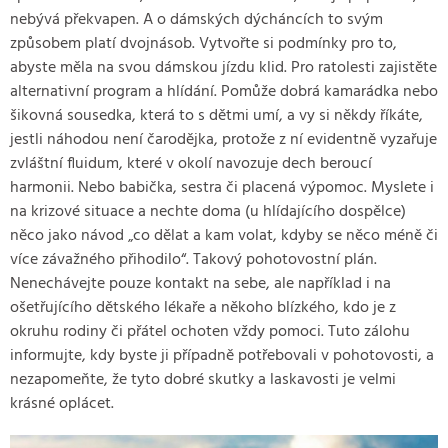
nebývá překvapen. A o dámských dýcháncích to svým
způsobem platí dvojnásob. Vytvořte si podmínky pro to,
abyste měla na svou dámskou jízdu klid. Pro ratolesti zajistěte
alternativní program a hlídání. Pomůže dobrá kamarádka nebo
šikovná sousedka, která to s dětmi umí, a vy si někdy říkáte,
jestli náhodou není čarodějka, protože z ní evidentně vyzařuje
zvláštní fluidum, které v okolí navozuje dech beroucí
harmonii. Nebo babička, sestra či placená výpomoc. Myslete i
na krizové situace a nechte doma (u hlídajícího dospělce)
něco jako návod „co dělat a kam volat, kdyby se něco méně či
více závažného přihodilo“. Takový pohotovostní plán.
Nenechávejte pouze kontakt na sebe, ale například i na
ošetřujícího dětského lékaře a někoho blízkého, kdo je z
okruhu rodiny či přátel ochoten vždy pomoci. Tuto zálohu
informujte, kdy byste ji případně potřebovali v pohotovosti, a
nezapomeňte, že tyto dobré skutky a laskavosti je velmi
krásné oplácet.