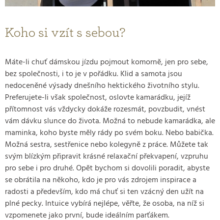
Koho si vzít s sebou?
Máte-li chuť dámskou jízdu pojmout komorně, jen pro sebe,
bez společnosti, i to je v pořádku. Klid a samota jsou
nedoceněné výsady dnešního hektického životního stylu.
Preferujete-li však společnost, oslovte kamarádku, jejíž
přítomnost vás vždycky dokáže rozesmát, povzbudit, vnést
vám dávku slunce do života. Možná to nebude kamarádka, ale
maminka, koho byste měly rády po svém boku. Nebo babička.
Možná sestra, sestřenice nebo kolegyně z práce. Můžete tak
svým blízkým připravit krásné relaxační překvapení, vzpruhu
pro sebe i pro druhé. Opět bychom si dovolili poradit, abyste
se obrátila na někoho, kdo je pro vás zdrojem inspirace a
radosti a především, kdo má chuť si ten vzácný den užít na
plné pecky. Intuice vybírá nejlépe, věřte, že osoba, na níž si
vzpomenete jako první, bude ideálním parťákem.