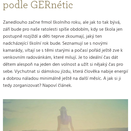
podle GERnétic
Zanedlouho začne frmol školního roku, ale jak to tak bývá,
září bude pro naše ratolesti spíše obdobím, kdy se škola jen
postupně rozjíždí a děti teprve zkoumají, jaký ten
nadcházející školní rok bude. Seznamují se s novými
kamarády, vítají se s těmi starými a počasí pořád ještě zve k
venkovním radovánkám, které milují. Je to ideální čas dát
dětem alespoň na jeden den volnost a užít si nějaký čas pro
sebe. Vychutnat si dámskou jízdu, která člověka nabije energií
a dobrou náladou minimálně ještě na další měsíc. A jak si ji
tedy zorganizovat? Napoví článek.