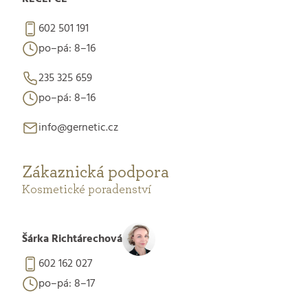
602 501 191
po–pá: 8–16
235 325 659
po–pá: 8–16
info@gernetic.cz
Zákaznická podpora
Kosmetické poradenství
Šárka Richtárechová
602 162 027
po–pá: 8–17