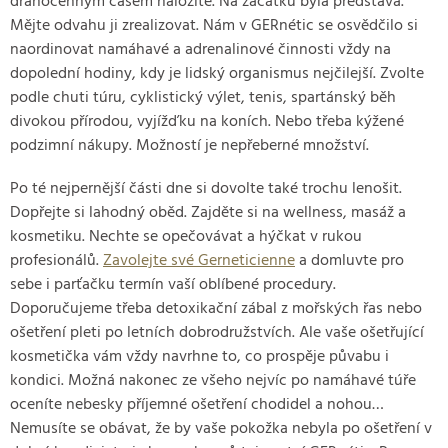
drahocenným časem naložíte. Na začátku byla představa.
Mějte odvahu ji zrealizovat. Nám v GERnétic se osvědčilo si
naordinovat namáhavé a adrenalinové činnosti vždy na
dopolední hodiny, kdy je lidský organismus nejčilejší. Zvolte
podle chuti túru, cyklistický výlet, tenis, spartánský běh
divokou přírodou, vyjížďku na koních. Nebo třeba kýžené
podzimní nákupy. Možností je nepřeberné množství.
Po té nejpernější části dne si dovolte také trochu lenošit.
Dopřejte si lahodný oběd. Zajděte si na wellness, masáž a
kosmetiku. Nechte se opečovávat a hýčkat v rukou
profesionálů.
Zavolejte své Gerneticienne
a domluvte pro
sebe i parťačku termín vaší oblíbené procedury.
Doporučujeme třeba detoxikační zábal z mořských řas nebo
ošetření pleti po letních dobrodružstvích. Ale vaše ošetřující
kosmetička vám vždy navrhne to, co prospěje půvabu i
kondici. Možná nakonec ze všeho nejvíc po namáhavé túře
oceníte nebesky příjemné ošetření chodidel a nohou…
Nemusíte se obávat, že by vaše pokožka nebyla po ošetření v