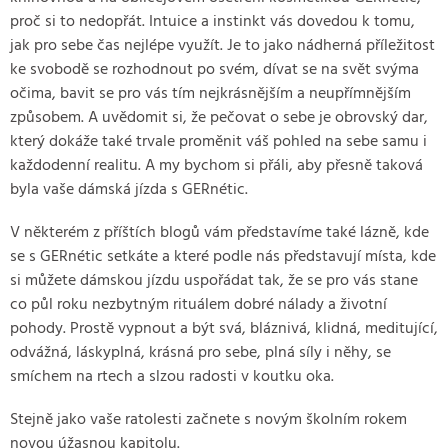
proč si to nedopřát. Intuice a instinkt vás dovedou k tomu,
jak pro sebe čas nejlépe využít. Je to jako nádherná příležitost
ke svobodě se rozhodnout po svém, dívat se na svět svýma
očima, bavit se pro vás tím nejkrásnějším a neupřímnějším
způsobem. A uvědomit si, že pečovat o sebe je obrovský dar,
který dokáže také trvale proměnit váš pohled na sebe samu i
každodenní realitu. A my bychom si přáli, aby přesně taková
byla vaše dámská jízda s GERnétic.
V některém z příštích blogů vám představíme také lázně, kde
se s GERnétic setkáte a které podle nás představují místa, kde
si můžete dámskou jízdu uspořádat tak, že se pro vás stane
co půl roku nezbytným rituálem dobré nálady a životní
pohody. Prostě vypnout a být svá, bláznivá, klidná, meditující,
odvážná, láskyplná, krásná pro sebe, plná síly i něhy, se
smíchem na rtech a slzou radosti v koutku oka.
Stejně jako vaše ratolesti začnete s novým školním rokem
novou úžasnou kapitolu.