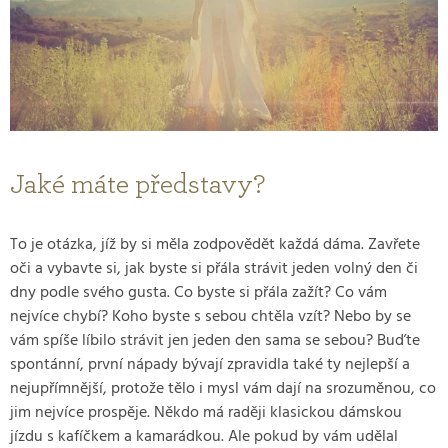
Jaké máte představy?
To je otázka, jíž by si měla zodpovědět každá dáma. Zavřete
oči a vybavte si, jak byste si přála strávit jeden volný den či
dny podle svého gusta. Co byste si přála zažít? Co vám
nejvíce chybí? Koho byste s sebou chtěla vzít? Nebo by se
vám spíše líbilo strávit jen jeden den sama se sebou? Buďte
spontánní, první nápady bývají zpravidla také ty nejlepší a
nejupřímnější, protože tělo i mysl vám dají na srozuměnou, co
jim nejvíce prospěje. Někdo má raději klasickou dámskou
jízdu s kafíčkem a kamarádkou. Ale pokud by vám udělal