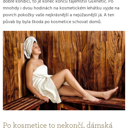
dobré kondici, to je konec konců tajemství GERnétic. Po
mnohdy i dvou hodinách na kosmetickém lehátku vyjde na
povrch pokožky vaše nejkrásnější a nejúžasnější já. A ten
půvab by byla škoda po kosmetice schovat domů.
Po kosmetice to nekončí, dámská