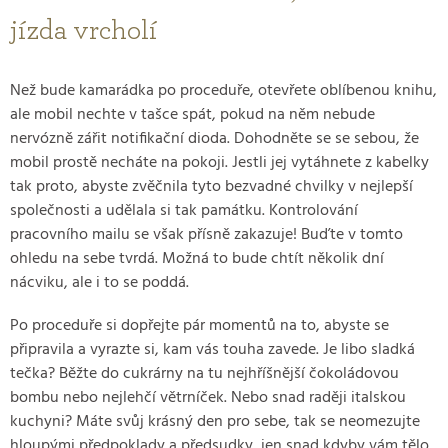
jízda vrcholí
Než bude kamarádka po proceduře, otevřete oblíbenou knihu,
ale mobil nechte v tašce spát, pokud na něm nebude
nervózně zářit notifikační dioda. Dohodněte se se sebou, že
mobil prostě necháte na pokoji. Jestli jej vytáhnete z kabelky
tak proto, abyste zvěčnila tyto bezvadné chvilky v nejlepší
společnosti a udělala si tak památku. Kontrolování
pracovního mailu se však přísně zakazuje! Buďte v tomto
ohledu na sebe tvrdá. Možná to bude chtít několik dní
nácviku, ale i to se poddá.
Po proceduře si dopřejte pár momentů na to, abyste se
připravila a vyrazte si, kam vás touha zavede. Je libo sladká
tečka? Běžte do cukrárny na tu nejhříšnější čokoládovou
bombu nebo nejlehčí větrníček. Nebo snad raději italskou
kuchyni? Máte svůj krásný den pro sebe, tak se neomezujte
hloupými předpoklady a předsudky, jen snad kdyby vám tělo