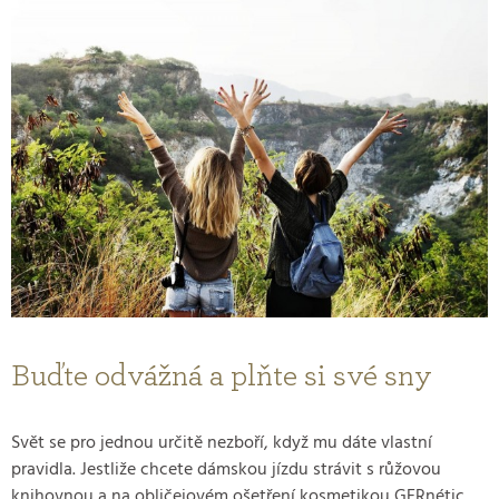
Buďte odvážná a plňte si své sny
Svět se pro jednou určitě nezboří, když mu dáte vlastní
pravidla. Jestliže chcete dámskou jízdu strávit s růžovou
knihovnou a na obličejovém ošetření kosmetikou GERnétic,