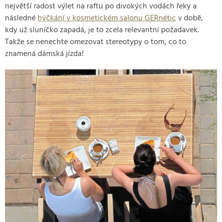
největší radost výlet na raftu po divokých vodách řeky a
následné
hýčkání v kosmetickém salonu GERnétic
v době,
kdy už sluníčko zapadá, je to zcela relevantní požadavek.
Takže se nenechte omezovat stereotypy o tom, co to
znamená dámská jízda!