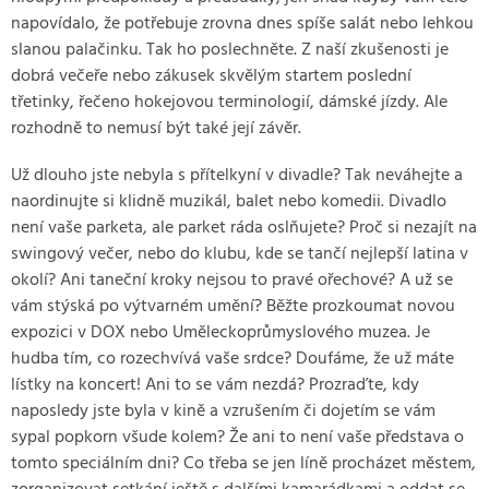
napovídalo, že potřebuje zrovna dnes spíše salát nebo lehkou
slanou palačinku. Tak ho poslechněte. Z naší zkušenosti je
dobrá večeře nebo zákusek skvělým startem poslední
třetinky, řečeno hokejovou terminologií, dámské jízdy. Ale
rozhodně to nemusí být také její závěr.
Už dlouho jste nebyla s přítelkyní v divadle? Tak neváhejte a
naordinujte si klidně muzikál, balet nebo komedii. Divadlo
není vaše parketa, ale parket ráda oslňujete? Proč si nezajít na
swingový večer, nebo do klubu, kde se tančí nejlepší latina v
okolí? Ani taneční kroky nejsou to pravé ořechové? A už se
vám stýská po výtvarném umění? Běžte prozkoumat novou
expozici v DOX nebo Uměleckoprůmyslového muzea. Je
hudba tím, co rozechvívá vaše srdce? Doufáme, že už máte
lístky na koncert! Ani to se vám nezdá? Prozraďte, kdy
naposledy jste byla v kině a vzrušením či dojetím se vám
sypal popkorn všude kolem? Že ani to není vaše představa o
tomto speciálním dni? Co třeba se jen líně procházet městem,