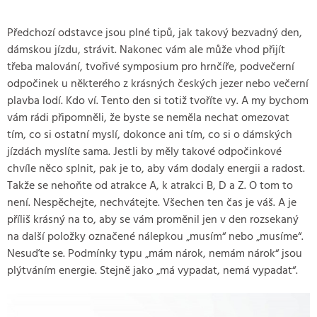
Předchozí odstavce jsou plné tipů, jak takový bezvadný den,
dámskou jízdu, strávit. Nakonec vám ale může vhod přijít
třeba malování, tvořivé symposium pro hrnčíře, podvečerní
odpočinek u některého z krásných českých jezer nebo večerní
plavba lodí. Kdo ví. Tento den si totiž tvoříte vy. A my bychom
vám rádi připomněli, že byste se neměla nechat omezovat
tím, co si ostatní myslí, dokonce ani tím, co si o dámských
jízdách myslíte sama. Jestli by měly takové odpočinkové
chvíle něco splnit, pak je to, aby vám dodaly energii a radost.
Takže se nehoňte od atrakce A, k atrakci B, D a Z. O tom to
není. Nespěchejte, nechvátejte. Všechen ten čas je váš. A je
příliš krásný na to, aby se vám proměnil jen v den rozsekaný
na další položky označené nálepkou „musím“ nebo „musíme“.
Nesuďte se. Podmínky typu „mám nárok, nemám nárok“ jsou
plýtváním energie. Stejně jako „má vypadat, nemá vypadat“.