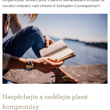
zorganizovat setkání ještě s dalšími kamarádkami a oddat se
sociální interakci nad vínkem či koktejlem Cosmopolitan?
Nespěchejte a nedělejte plané
kompromisy