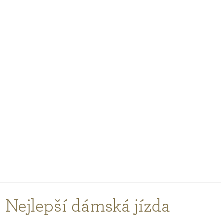
PODCASTY
PORADNA
PRO PROFESIONÁLY
PŘIHLÁŠENÍ
Vyberte
zemi
nákupu
Nejlepší dámská jízda