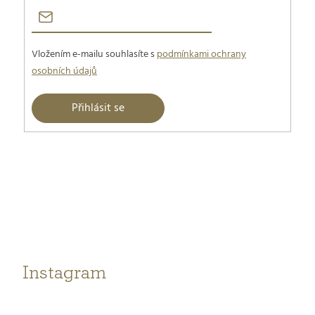
Vložením e-mailu souhlasíte s
podmínkami ochrany
osobních údajů
Přihlásit se
Z
á
p
a
t
Instagram
í