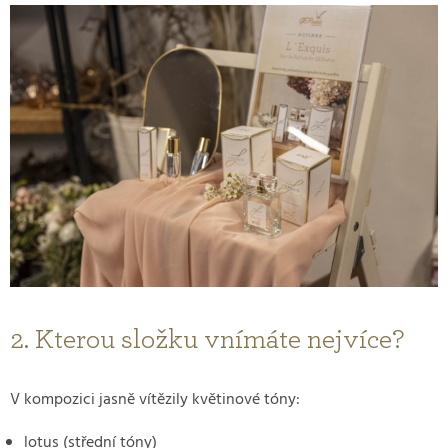
2. Kterou složku vnímáte nejvíce?
V kompozici jasně vítězily květinové tóny:
lotus (střední tóny)