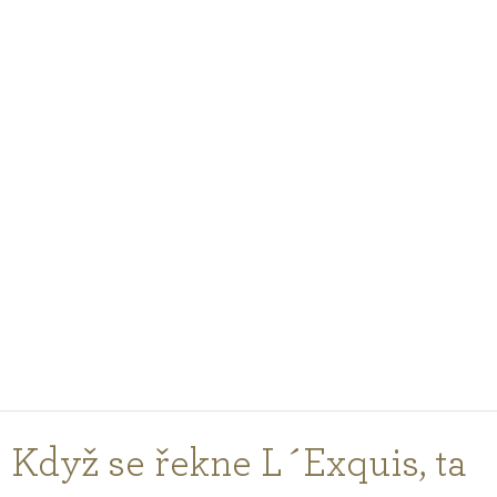
PODCASTY
PORADNA
PRO PROFESIONÁLY
PŘIHLÁŠENÍ
Vyberte
zemi
nákupu
Když se řekne L´Exquis, ta