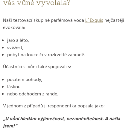
vás vůně vyvolala?
Naší testovací skupině parfémová voda
L´Exquis
nejčastěji
evokovala:
jaro a léto,
svěžest,
pobyt na louce či v rozkvetlé zahradě.
Účastníci si vůni také spojovali s:
pocitem pohody,
láskou
nebo odchodem z rande.
V jednom z případů ji respondentka popsala jako:
„U vůní hledám výjimečnost, nezaměnitelnost. A našla
jsem!“