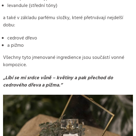
levandule (střední tóny)
a také v základu parfému složky, které přetrvávají nejdelší
dobu:
cedrové dřevo
a pižmo
Všechny tyto jmenované ingredience jsou součástí vonné
kompozice.
„Líbí se mi srdce vůně – květiny a pak přechod do
cedrového dřeva a pižma.“