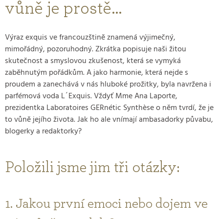
vůně je prostě…
Výraz exquis ve francouzštině znamená výjimečný,
mimořádný, pozoruhodný. Zkrátka popisuje naši žitou
skutečnost a smyslovou zkušenost, která se vymyká
zaběhnutým pořádkům. A jako harmonie, která nejde s
proudem a zanechává v nás hluboké prožitky, byla navržena i
parfémová voda L´Exquis. Vždyť Mme Ana Laporte,
prezidentka Laboratoires GERnétic Synthèse o něm tvrdí, že je
to vůně jejího života. Jak ho ale vnímají ambasadorky půvabu,
blogerky a redaktorky?
Položili jsme jim tři otázky:
1. Jakou první emoci nebo dojem ve