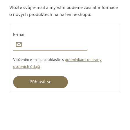
d
v
Vložte svůj e-mail a my vám budeme zasílat informace
á
a
o nových produktech na našem e-shopu.
n
c
í
E-mail
í
p
r
Vložením e-mailu souhlasíte s
podmínkami ochrany
osobních údajů
v
Přihlásit se
k
y
Z
v
á
ý
p
p