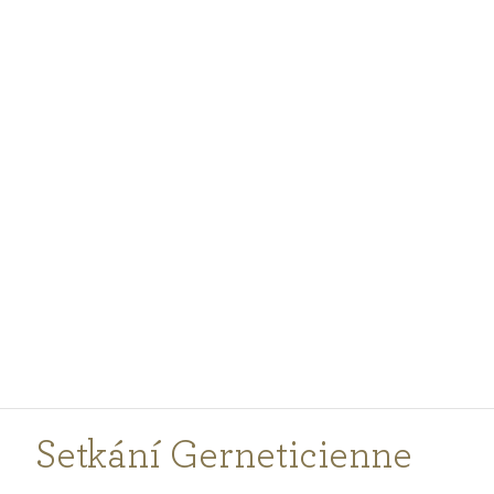
PODCASTY
PORADNA
PRO PROFESIONÁLY
PŘIHLÁŠENÍ
Vyberte
zemi
nákupu
Setkání Gerneticienne