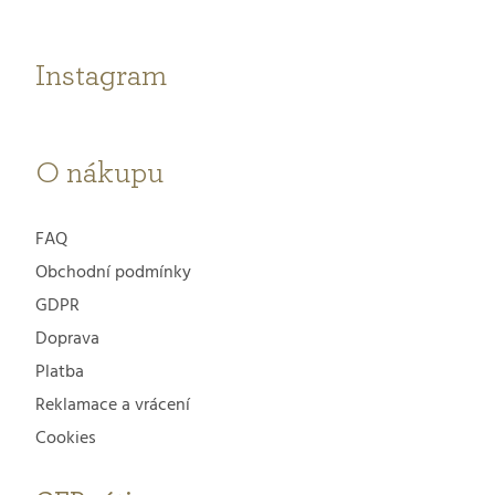
a
i
t
Instagram
s
í
u
O nákupu
FAQ
Obchodní podmínky
GDPR
Doprava
Platba
Reklamace a vrácení
Cookies