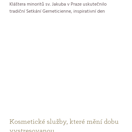
Kláštera minoritů sv. Jakuba v Praze uskutečnilo
tradiční Setkání Gerneticienne, inspirativní den
věnovaný kosmetice GERnétic, ženskému zdraví a
celostnímu přístupu k péči o tělo i duši. Letošní ročník
propojil svět profesionální kosmetiky s hlubšími
tématy, která přesahují běžnou péči o pleť. Účastnice
se mohly těšit na bohatý program, který nabídl nejen
odborné přednášky, ale i praktické ukázky a prostor pro
sdílení zkušeností.
Kosmetické služby, které mění dobu
vystresovanou