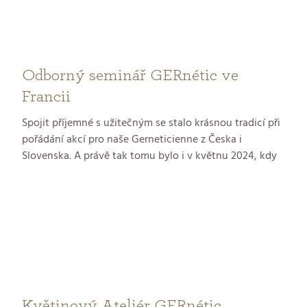
Odborný seminář GERnétic ve
Francii
Spojit příjemné s užitečným se stalo krásnou tradicí při
pořádání akcí pro naše Gerneticienne z Česka i
Slovenska. A právě tak tomu bylo i v květnu 2024, kdy
jsme se společně vydali na odborný seminář GERnétic
do Francie, přímo do kolébky značky – do malebného
Bérautu v regionu Gaskoňsko, kde se nachází sídlo
zakladatele GERnétic, pana Alberta Laporta.
Květinový Ateliér GERnétic