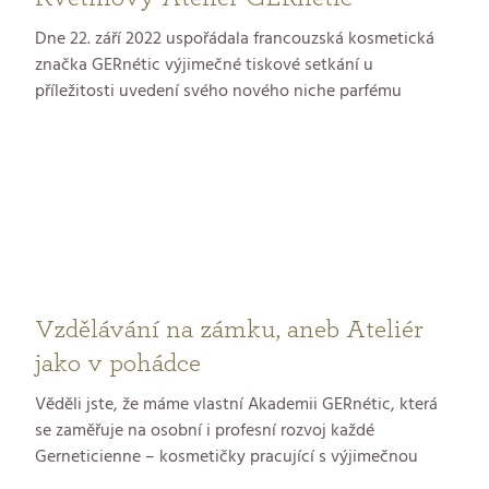
Dne 22. září 2022 uspořádala francouzská kosmetická
značka GERnétic výjimečné tiskové setkání u
příležitosti uvedení svého nového niche parfému
L’Exquis. Místem konání se stal stylový květinový
ateliér Rosmarino na Václavském náměstí v Praze –
prostor, který svou atmosférou dokonale podtrhl
smyslový zážitek, jenž byl pro tento den připraven.
Vzdělávání na zámku, aneb Ateliér
jako v pohádce
Věděli jste, že máme vlastní Akademii GERnétic, která
se zaměřuje na osobní i profesní rozvoj každé
Gerneticienne – kosmetičky pracující s výjimečnou
francouzskou kosmetikou GERnétic?