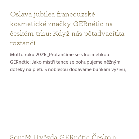
Oslava jubilea francouzské
kosmetické značky GERnétic na
českém trhu: Když nás pětadvacítka
roztančí
Motto roku 2021: „Protančíme se s kosmetikou
GERnétic: Jako mistři tance se pohupujeme něžnými
doteky na pleti. S noblesou dodáváme buňkám výživu,
novou energii, aby každá pleť zářila.“
Soutěž Hvězda GERnétic Česko a