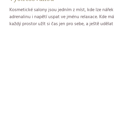
Kosmetické salony jsou jedním z míst, kde lze nářek
adrenalinu i napětí uspat ve jménu relaxace. Kde má
každý prostor užít si čas jen pro sebe, a ještě udělat
něco pro svou pleť a sebevědomí. Právě na to chce
poukázat prestižní soutěž pro kosmetické odborníky
Česko-Slovenská Hvězda Partnerských salonů
GERnétic, již pořádá firma LK Servis, výhradní
zastoupení kosmetické značky GERnétic pro český a
slovenský trh. Její vyhodnocení se konalo 19. října 2024
v resortu Medical Spa v Léčebných lázních Bohdaneč.