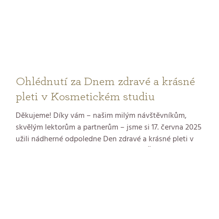
Ohlédnutí za Dnem zdravé a krásné
pleti v Kosmetickém studiu
Děkujeme! Díky vám – našim milým návštěvníkům,
skvělým lektorům a partnerům – jsme si 17. června 2025
užili nádherné odpoledne Den zdravé a krásné pleti v
našem Kosmetickém studiu v Praze 6 - Řepích. Akce se
konala v rámci dne otevřených dveří v centrále firmy a
máme z ní velkou radost – děkujeme všem, kteří
dorazili! Kdo to nestihl, nezoufejte – dveře našeho
studia jsou otevřené po celý rok. Přijďte se nechat
hýčkat a odpočinout si. Naše šikovné kosmetičky se už