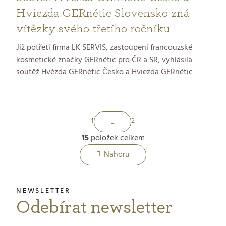
Hviezda GERnétic Slovensko zná
vítězky svého třetího ročníku
Již potřetí firma LK SERVIS, zastoupení francouzské
kosmetické značky GERnétic pro ČR a SR, vyhlásila
soutěž Hvězda GERnétic Česko a Hviezda GERnétic
Slovensko. Posláním klání je podporovat kosmetičky
pracující se značkou GERnétic v jejich podnikání a
profesním rozvoji. Slavnostní předávání cen se
S
uskutečnilo jako součást oslavy 25. výročí značky na
1
2
českém trhu 21. září 2021 v pražském Pavilonu
t
15
položek celkem
Grébovka.
O
r
Nahoru
á
v
n
l
k
Odebírat newsletter
á
o