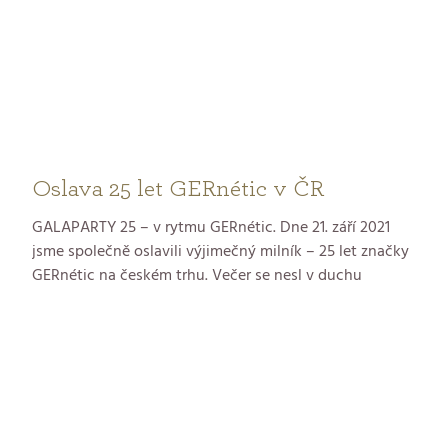
Oslava 25 let GERnétic v ČR
GALAPARTY 25 – v rytmu GERnétic. Dne 21. září 2021
jsme společně oslavili výjimečný milník –
25 let značky
GERnétic na českém trhu. Večer se nesl v duchu
elegance, radosti a vděčnosti. Děkujeme vám, milé
Gerneticienne a vážení hosté, že jste byli součástí této
slavnostní události a pomohli vytvořit
nezapomenutelnou atmosféru. Bylo nám ctí sdílet s
vámi tento krásný večer plný inspirace, hudby a
přátelských setkání.