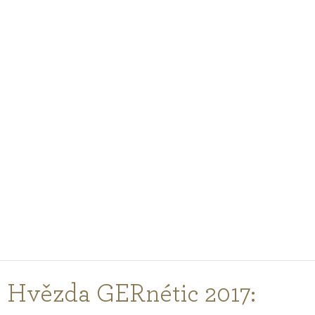
PODCASTY
PORADNA
PRO PROFESIONÁLY
PŘIHLÁŠENÍ
Vyberte
zemi
nákupu
Hvězda GERnétic 2017: