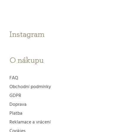
p
a
t
Instagram
í
O nákupu
FAQ
Obchodní podmínky
GDPR
Doprava
Platba
Reklamace a vrácení
Cookies