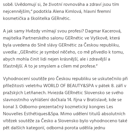
sobě. Uvědomují si, že životní rovnováha a zdraví jsou tím
nejcennějším,“ podotkla Alena Kimlová, hlavní firemní
kosmetička a školitelka GERnétic.
A jak samy Hvězdy vnímají svou profesi? Dagmar Kacerová,
majitelka Partnerského salonu GERnétic ve Vyškově, která
byla uvedena do Síně slávy GERnétic za Českou republiku,
uvedla: „GERnétic je symbol něčeho, co mě přivedlo k tomu,
abych mohla činit lidi nejen krásnější, ale i zdravější a
šťastnější. A to je smyslem a cílem mé profese.“
Vyhodnocení soutěže pro Českou republiku se uskutečnilo při
příležitosti veletrhu WORLD OF BEAUTY&SPA v pátek 8. září v
pražských Letňanech. Hviezda GERnétic Slovensko se svého
slavnostního vyhlášení dočkala 14. října v Bratislavě, kde se
konal 3. Odborno-prezentačný kozmetický kongres Les
Nouvelles Esthétiques&Spa. Mimo udělení titulů absolutních
vítězek soutěže za Česko a Slovensko bylo vyhodnoceno také
pět dalších kategorií, odborná porota udělila jednu