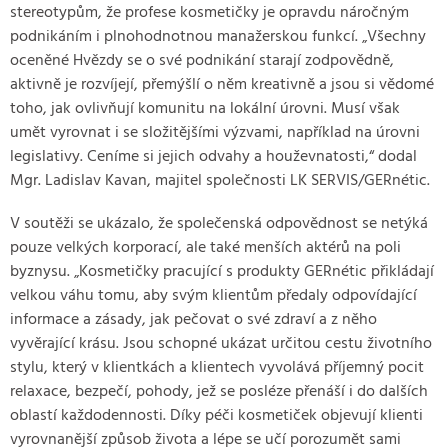
stereotypům, že profese kosmetičky je opravdu náročným
podnikáním i plnohodnotnou manažerskou funkcí. „Všechny
oceněné Hvězdy se o své podnikání starají zodpovědně,
aktivně je rozvíjejí, přemýšlí o něm kreativně a jsou si vědomé
toho, jak ovlivňují komunitu na lokální úrovni. Musí však
umět vyrovnat i se složitějšími výzvami, například na úrovni
legislativy. Ceníme si jejich odvahy a houževnatosti,“ dodal
Mgr. Ladislav Kavan, majitel společnosti LK SERVIS/GERnétic.
V soutěži se ukázalo, že společenská odpovědnost se netýká
pouze velkých korporací, ale také menších aktérů na poli
byznysu. „Kosmetičky pracující s produkty GERnétic přikládají
velkou váhu tomu, aby svým klientům předaly odpovídající
informace a zásady, jak pečovat o své zdraví a z něho
vyvěrající krásu. Jsou schopné ukázat určitou cestu životního
stylu, který v klientkách a klientech vyvolává příjemný pocit
relaxace, bezpečí, pohody, jež se posléze přenáší i do dalších
oblastí každodennosti. Díky péči kosmetiček objevují klienti
vyrovnanější způsob života a lépe se učí porozumět sami