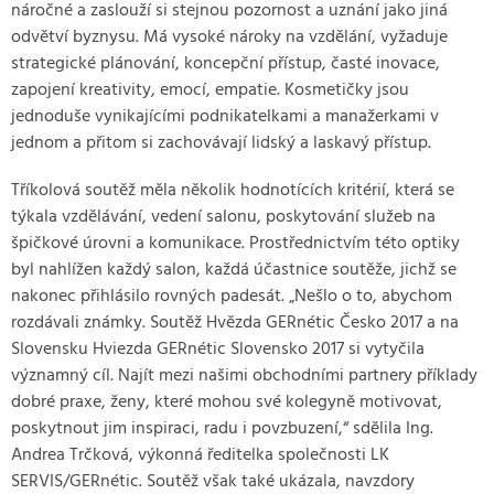
náročné a zaslouží si stejnou pozornost a uznání jako jiná
odvětví byznysu. Má vysoké nároky na vzdělání, vyžaduje
strategické plánování, koncepční přístup, časté inovace,
zapojení kreativity, emocí, empatie. Kosmetičky jsou
jednoduše vynikajícími podnikatelkami a manažerkami v
jednom a přitom si zachovávají lidský a laskavý přístup.
Tříkolová soutěž měla několik hodnotících kritérií, která se
týkala vzdělávání, vedení salonu, poskytování služeb na
špičkové úrovni a komunikace. Prostřednictvím této optiky
byl nahlížen každý salon, každá účastnice soutěže, jichž se
nakonec přihlásilo rovných padesát. „Nešlo o to, abychom
rozdávali známky. Soutěž Hvězda GERnétic Česko 2017 a na
Slovensku Hviezda GERnétic Slovensko 2017 si vytyčila
významný cíl. Najít mezi našimi obchodními partnery příklady
dobré praxe, ženy, které mohou své kolegyně motivovat,
poskytnout jim inspiraci, radu i povzbuzení,“ sdělila Ing.
Andrea Trčková, výkonná ředitelka společnosti LK
SERVIS/GERnétic. Soutěž však také ukázala, navzdory