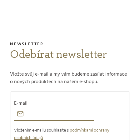
á
p
a
t
Odebírat newsletter
í
Vložte svůj e-mail a my vám budeme zasílat informace
o nových produktech na našem e-shopu.
E-mail
Vložením e-mailu souhlasíte s
podmínkami ochrany
osobních údajů