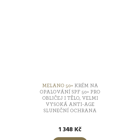
5
hvězdiček.
MELANO 50+
KRÉM NA
OPALOVÁNÍ SPF 50+ PRO
OBLIČEJ I TĚLO, VELMI
VYSOKÁ ANTI-AGE
SLUNEČNÍ OCHRANA
Průměrné
hodnocení
1 348 Kč
produktu