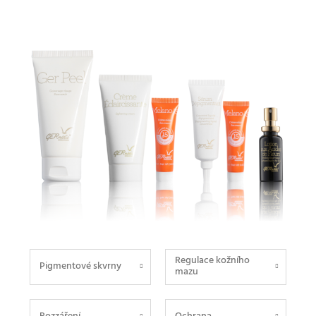
Regulace kožního
Pigmentové skvrny
mazu