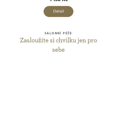
produktu
je
Detail
5,0
z
5
SALONNÍ PÉČE
hvězdiček.
Zasloužíte si chvilku jen pro
sebe