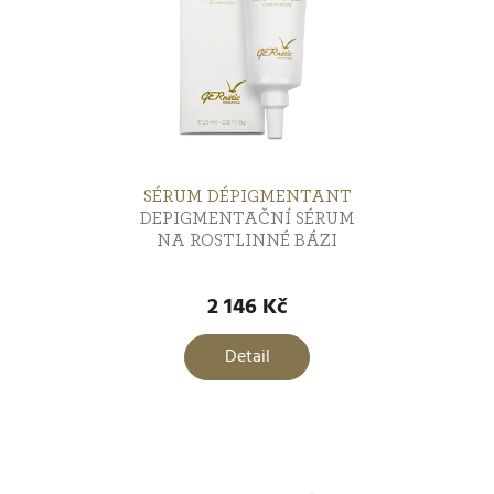
Zklidnění
11
Regulace kožního mazu
7
Opalování
5
SÉRUM DÉPIGMENTANT
DEPIGMENTAČNÍ SÉRUM
Jizvy
NA ROSTLINNÉ BÁZI
7
2 146 Kč
Menopauzální pleť
16
Detail
Péče o strie
1
Hydratace a výživa
0