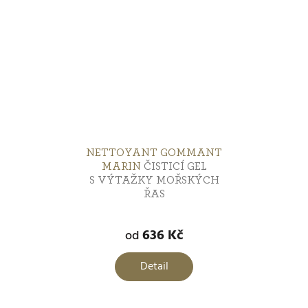
NETTOYANT GOMMANT
MARIN
ČISTICÍ GEL
S VÝTAŽKY MOŘSKÝCH
ŘAS
Průměrné
hodnocení
636 Kč
od
produktu
je
Detail
5,0
z