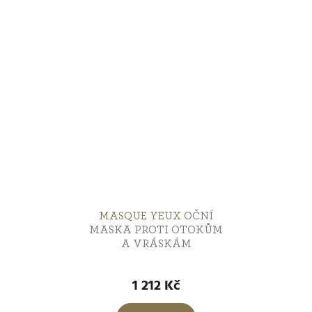
z
5
hvězdiček.
MASQUE YEUX
OČNÍ
MASKA PROTI OTOKŮM
A VRÁSKÁM
1 212 Kč