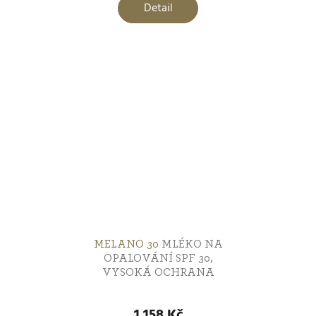
je
Detail
5,0
z
5
hvězdiček.
MELANO 30
MLÉKO NA
OPALOVÁNÍ SPF 30,
VYSOKÁ OCHRANA
Průměrné
hodnocení
1 158 Kč