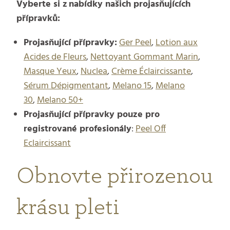
Vyberte si z nabídky našich projasňujících
přípravků:
Projasňující přípravky:
Ger Peel
,
Lotion aux
Acides de Fleurs
,
Nettoyant Gommant Marin
,
Masque Yeux
,
Nuclea
,
Crème Éclaircissante
,
Sérum Dépigmentant
,
Melano 15
,
Melano
30
,
Melano 50+
Projasňující přípravky pouze pro
registrované profesionály
:
Peel Off
Eclaircissant
Obnovte přirozenou
krásu pleti