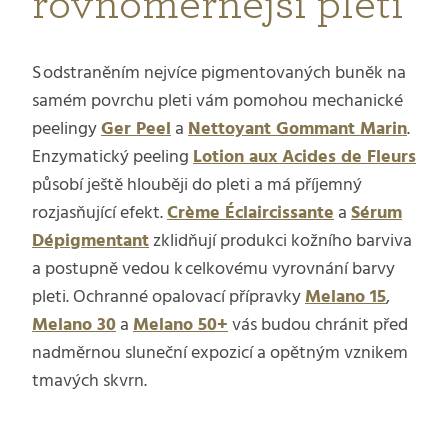
rovnoměrnější pleti
S odstraněním nejvíce pigmentovaných buněk na
samém povrchu pleti vám pomohou mechanické
peelingy
Ger Peel
a
Nettoyant Gommant Marin
.
Enzymatický peeling
Lotion aux Acides de Fleurs
působí ještě hlouběji do pleti a má příjemný
rozjasňující efekt.
Crème Éclaircissante
a
Sérum
Dépigmentant
zklidňují produkci kožního barviva
a postupně vedou k celkovému vyrovnání barvy
pleti. Ochranné opalovací přípravky
Melano 15
,
Melano 30
a
Melano 50+
vás budou chránit před
nadměrnou sluneční expozicí a opětným vznikem
tmavých skvrn.