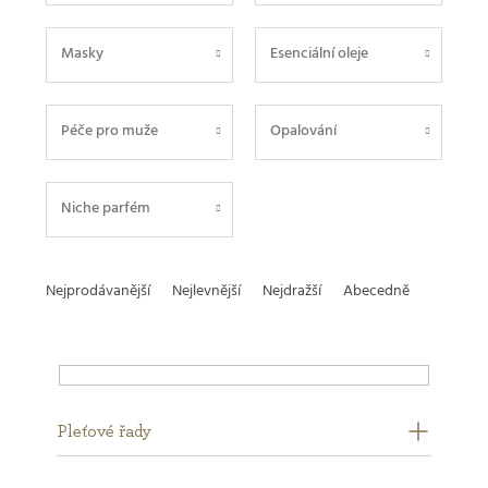
Masky
Esenciální oleje
Péče pro muže
Opalování
Niche parfém
Ř
Nejprodávanější
Nejlevnější
Nejdražší
Abecedně
a
z
e
Pleťové řady
Na skladě
Akce
11
0
n