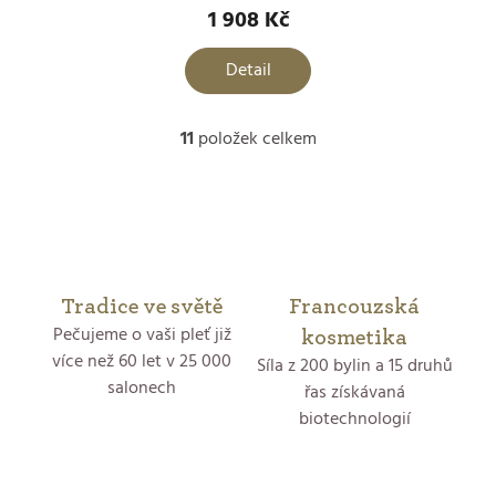
1 908 Kč
Detail
11
položek celkem
O
v
l
á
Tradice ve světě
Francouzská
Pečujeme o vaši pleť již
d
kosmetika
více než 60 let v 25 000
Síla z 200 bylin a 15 druhů
a
salonech
řas získávaná
biotechnologií
c
í