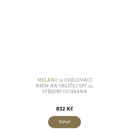
MELANO 15
OPALOVACÍ
KRÉM NA OBLIČEJ SPF 15,
STŘEDNÍ OCHRANA
Průměrné
hodnocení
832 Kč
produktu
je
Detail
5,0