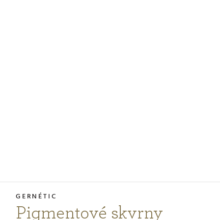
PODCASTY
PORADNA
PRO PROFESIONÁLY
PŘIHLÁŠENÍ
Vyberte
zemi
nákupu
Pigmentové skvrny