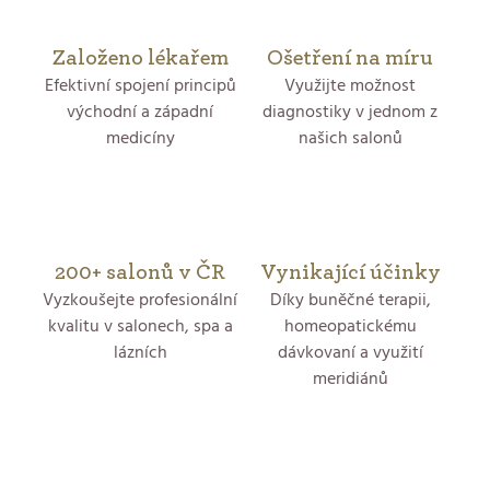
p
r
Založeno lékařem
Ošetření na míru
Efektivní spojení principů
Využijte možnost
v
východní a západní
diagnostiky v jednom z
medicíny
našich salonů
k
y
v
200+ salonů v ČR
Vynikající účinky
ý
Vyzkoušejte profesionální
Díky buněčné terapii,
p
kvalitu v salonech, spa a
homeopatickému
lázních
dávkovaní a využití
i
meridiánů
s
u
Z