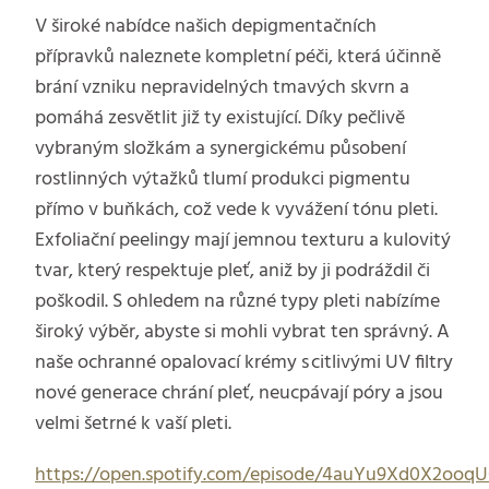
V široké nabídce našich depigmentačních
přípravků naleznete kompletní péči, která účinně
brání vzniku nepravidelných tmavých skvrn a
pomáhá zesvětlit již ty existující. Díky pečlivě
vybraným složkám a synergickému působení
rostlinných výtažků tlumí produkci pigmentu
přímo v buňkách, což vede k vyvážení tónu pleti.
Exfoliační peelingy mají jemnou texturu a kulovitý
tvar, který respektuje pleť, aniž by ji podráždil či
poškodil. S ohledem na různé typy pleti nabízíme
široký výběr, abyste si mohli vybrat ten správný. A
naše ochranné opalovací krémy s citlivými UV filtry
nové generace chrání pleť, neucpávají póry a jsou
velmi šetrné k vaší pleti.
https://open.spotify.com/episode/4auYu9Xd0X2ooq