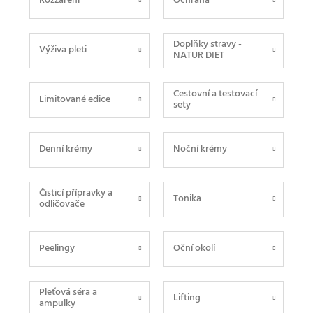
Rozzáření
Ochrana
Doplňky stravy -
Výživa pleti
NATUR DIET
Cestovní a testovací
Limitované edice
sety
Denní krémy
Noční krémy
Čisticí přípravky a
Tonika
odličovače
Peelingy
Oční okolí
Pleťová séra a
Lifting
ampulky