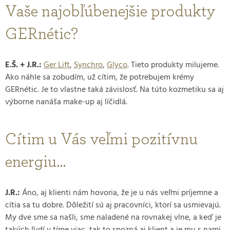
Vaše najobľúbenejšie produkty
GERnétic?
E.Š. + J.R.:
Ger Lift
,
Synchro
,
Glyco
. Tieto produkty milujeme.
Ako náhle sa zobudím, už cítim, že potrebujem krémy
GERnétic. Je to vlastne taká závislosť. Na túto kozmetiku sa aj
výborne nanáša make-up aj líčidlá.
Cítim u Vás veľmi pozitívnu
energiu…
J.R.:
Áno, aj klienti nám hovoria, že je u nás veľmi príjemne a
cítia sa tu dobre. Dôležití sú aj pracovníci, ktorí sa usmievajú.
My dve sme sa našli, sme naladené na rovnakej vlne, a keď je
takých ľudí v tíme viac, tak to spozná aj klient a je mu s nami