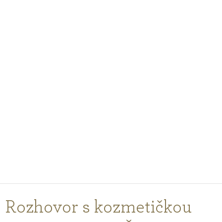
PODCASTY
PORADNA
PRO PROFESIONÁLY
PŘIHLÁŠENÍ
Vyberte
zemi
nákupu
Rozhovor s kozmetičkou