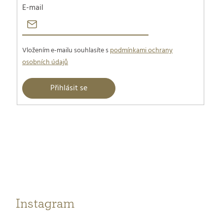
E-mail
Vložením e-mailu souhlasíte s
podmínkami ochrany
osobních údajů
Přihlásit se
Z
á
p
a
t
Instagram