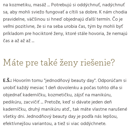
na kozmetiku, masáž ... Potrebujú si oddýchnuť, nadýchnuť
sa, aby mohli sviežo fungovať a cítili sa dobre. K nám chodia
pravidelne, väčšinou si hneď objednajú ďalší termín. Čo je
veľmi pozitívne, že si na seba urobia čas, tým by mohli byť
príkladom pre hociktoré ženy, ktoré stále hovoria, že nemajú
čas a až až až ...
Máte pre také ženy riešenie?
E.Š.:
Hovorím tomu "jednodňový beauty day". Odporúčam si
urobiť každý mesiac 1 deň dovolenku a počas tohto dňa si
objednať kaderníčku, kozmetičku, zájsť na manikúru,
pedikúru, zacvičiť ... Pretože, keď si dávate jeden deň
kaderníčku, druhý manikúru atď., tak máte vlastne narušené
všetky dni. Jednodňový beauty day je podľa nás lepšou,
efektívnejšou variantou, a tiež si viac oddýchnete.