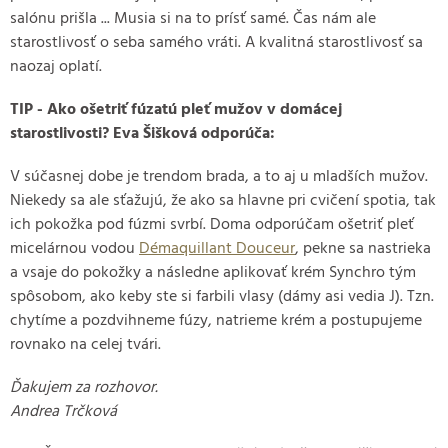
salónu prišla ... Musia si na to prísť samé. Čas nám ale
starostlivosť o seba samého vráti. A kvalitná starostlivosť sa
naozaj oplatí.
TIP - Ako ošetriť fúzatú pleť mužov v domácej
starostlivosti? Eva Šišková odporúča:
V súčasnej dobe je trendom brada, a to aj u mladších mužov.
Niekedy sa ale sťažujú, že ako sa hlavne pri cvičení spotia, tak
ich pokožka pod fúzmi svrbí. Doma odporúčam ošetriť pleť
micelárnou vodou
Démaquillant Douceur
, pekne sa nastrieka
a vsaje do pokožky a následne aplikovať krém Synchro tým
spôsobom, ako keby ste si farbili vlasy (dámy asi vedia J). Tzn.
chytíme a pozdvihneme fúzy, natrieme krém a postupujeme
rovnako na celej tvári.
Ďakujem za rozhovor.
Andrea Trčková