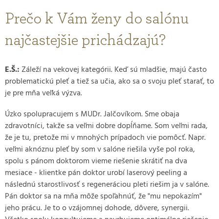
Prečo k Vám ženy do salónu
najčastejšie prichádzajú?
E.Š.:
Záleží na vekovej kategórii. Keď sú mladšie, majú často
problematickú pleť a tiež sa učia, ako sa o svoju pleť starať, to
je pre mňa veľká výzva.
Úzko spolupracujem s MUDr. Jalčovíkom. Sme obaja
zdravotníci, takže sa veľmi dobre dopĺňame. Som veľmi rada,
že je tu, pretože mi v mnohých prípadoch vie pomôcť. Napr.
veľmi aknóznu pleť by som v salóne riešila vyše pol roka,
spolu s pánom doktorom vieme riešenie skrátiť na dva
mesiace - klientke pán doktor urobí laserový peeling a
následnú starostlivosť s regeneráciou pleti riešim ja v salóne.
Pán doktor sa na mňa môže spoľahnúť, že "mu nepokazím"
jeho prácu. Je to o vzájomnej dohode, dôvere, synergii.