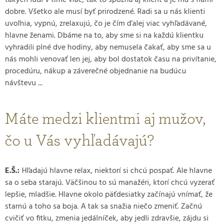
dobre. Všetko ale musí byť prirodzené. Radi sa u nás klienti
uvoľnia, vypnú, zrelaxujú, čo je čím ďalej viac vyhľadávané,
hlavne ženami. Dbáme na to, aby sme si na každú klientku
vyhradili plné dve hodiny, aby nemusela čakať, aby sme sa u
nás mohli venovať len jej, aby bol dostatok času na privítanie,
procedúru, nákup a záverečné objednanie na budúcu
návštevu ...
Máte medzi klientmi aj mužov,
čo u Vás vyhľadávajú?
E.Š.:
Hľadajú hlavne relax, niektorí si chcú pospať. Ale hlavne
sa o seba starajú. Väčšinou to sú manažéri, ktorí chcú vyzerať
lepšie, mladšie. Hlavne okolo päťdesiatky začínajú vnímať, že
starnú a toho sa boja. A tak sa snažia niečo zmeniť. Začnú
cvičiť vo fitku, zmenia jedálníček, aby jedli zdravšie, zájdu si