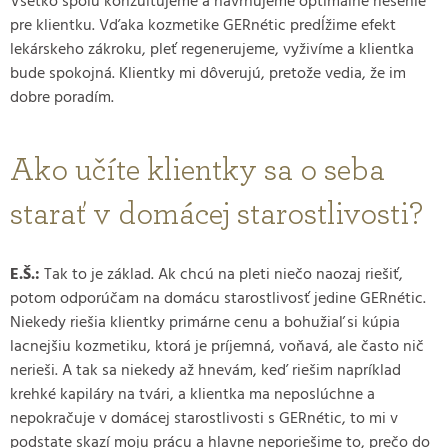
Všetko spolu konzultujeme a navrhujeme optimálne riešenie
pre klientku. Vďaka kozmetike GERnétic predĺžime efekt
lekárskeho zákroku, pleť regenerujeme, vyživíme a klientka
bude spokojná. Klientky mi dôverujú, pretože vedia, že im
dobre poradím.
Ako učíte klientky sa o seba
starať v domácej starostlivosti?
E.Š.:
Tak to je základ. Ak chcú na pleti niečo naozaj riešiť,
potom odporúčam na domácu starostlivosť jedine GERnétic.
Niekedy riešia klientky primárne cenu a bohužiaľ si kúpia
lacnejšiu kozmetiku, ktorá je príjemná, voňavá, ale často nič
nerieši. A tak sa niekedy až hnevám, keď riešim napríklad
krehké kapiláry na tvári, a klientka ma neposlúchne a
nepokračuje v domácej starostlivosti s GERnétic, to mi v
podstate skazí moju prácu a hlavne neporiešime to, prečo do