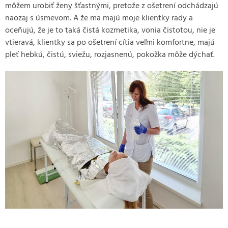
môžem urobiť ženy šťastnými, pretože z ošetrení odchádzajú
naozaj s úsmevom. A že ma majú moje klientky rady a
oceňujú, že je to taká čistá kozmetika, vonia čistotou, nie je
vtieravá, klientky sa po ošetrení cítia veľmi komfortne, majú
pleť hebkú, čistú, sviežu, rozjasnenú, pokožka môže dýchať.