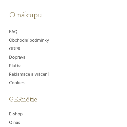
í
O nákupu
FAQ
Obchodní podmínky
GDPR
Doprava
Platba
Reklamace a vrácení
Cookies
GERnétic
E-shop
O nás