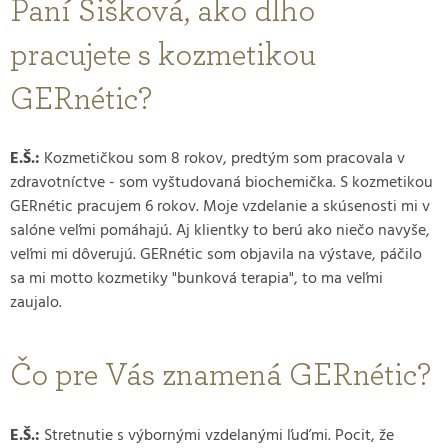
Paní Šišková, ako dlho
pracujete s kozmetikou
GERnétic?
E.Š.:
Kozmetičkou som 8 rokov, predtým som pracovala v
zdravotníctve - som vyštudovaná biochemička. S kozmetikou
GERnétic pracujem 6 rokov. Moje vzdelanie a skúsenosti mi v
salóne veľmi pomáhajú. Aj klientky to berú ako niečo navyše,
veľmi mi dôverujú. GERnétic som objavila na výstave, páčilo
sa mi motto kozmetiky "bunková terapia", to ma veľmi
zaujalo.
Čo pre Vás znamená GERnétic?
E.Š.:
Stretnutie s výbornými vzdelanými ľuďmi. Pocit, že