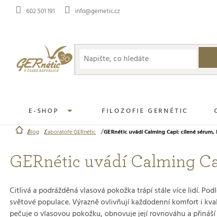
Přejít
602 501 191
info@gernetic.cz
na
obsah
E-SHOP
FILOZOFIE GERNÉTIC
Blog
Laboratoře GERnétic
GERnétic uvádí Calming Capi: cílené sérum, 
Domů
GERnétic uvádí Calming Cap
Citlivá a podrážděná vlasová pokožka trápí stále více lidí. Po
světové populace. Výrazně ovlivňují každodenní komfort i kval
pečuje o vlasovou pokožku, obnovuje její rovnováhu a přináší 