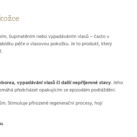
okožce
ěním, šupinatěním nebo vypadáváním vlasů – často v
abídku péče o vlasovou pokožku. Je to produkt, který
.
eborea, vypadávání vlasů či další nepříjemné stavy
. Jeho
Pomáhá předcházet opakujícím se epizodám podráždění.
ům. Stimuluje přirozené regenerační procesy, hojí
ou
.