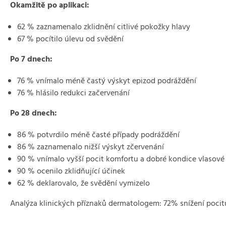
Okamžitě po aplikaci:
62 % zaznamenalo zklidnění citlivé pokožky hlavy
67 % pocítilo úlevu od svědění
Po 7 dnech:
76 % vnímalo méně častý výskyt epizod podráždění
76 % hlásilo redukci začervenání
Po 28 dnech:
86 % potvrdilo méně časté případy podráždění
86 % zaznamenalo nižší výskyt zčervenání
90 % vnímalo vyšší pocit komfortu a dobré kondice vlasov
90 % ocenilo zklidňující účinek
62 % deklarovalo, že svědění vymizelo
Analýza klinických příznaků dermatologem: 72% snížení pocitů 