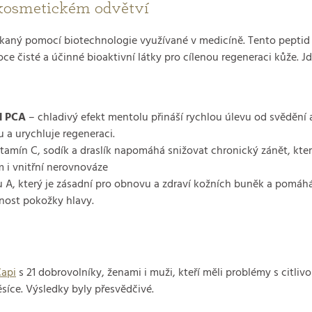
 kosmetickém odvětví
kaný pomocí biotechnologie využívané v medicíně. Tento peptid p
ce čisté a účinné bioaktivní látky pro cílenou regeneraci kůže. J
l PCA
– chladivý efekt mentolu přináší rychlou úlevu od svědění 
 a urychluje regeneraci.
amín C, sodík a draslík napomáhá snižovat chronický zánět, kter
 i vnitřní nerovnováze
 A, který je zásadní pro obnovu a zdraví kožních buněk a pomáhá n
nost pokožky hlavy.
api
s 21 dobrovolníky, ženami i muži, kteří měli problémy s citli
íce. Výsledky byly přesvědčivé.