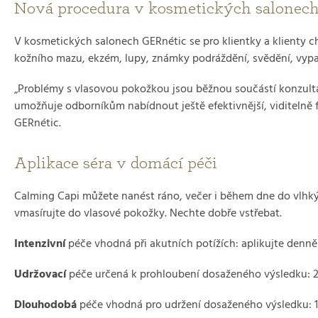
Nová procedura v kosmetických salonech
V kosmetických salonech GERnétic se pro klientky a klienty ch
kožního mazu, ekzém, lupy, známky podráždění, svědění, vypa
„Problémy s vlasovou pokožkou jsou běžnou součástí konzultací
umožňuje odborníkům nabídnout ještě efektivnější, viditelně fu
GERnétic.
Aplikace séra v domácí péči
Calming Capi můžete nanést ráno, večer i během dne do vlhk
vmasírujte do vlasové pokožky. Nechte dobře vstřebat.
Intenzivní
péče vhodná při akutních potížích: aplikujte denn
Udržovací
péče určená k prohloubení dosaženého výsledku: 
Dlouhodobá
péče vhodná pro udržení dosaženého výsledku: 1