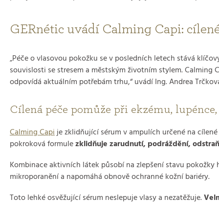
GERnétic uvádí Calming Capi: cílené
„Péče o vlasovou pokožku se v posledních letech stává klíčo
souvislosti se stresem a městským životním stylem. Calming C
odpovídá aktuálním potřebám trhu,“ uvádí Ing. Andrea Trčková
Cílená péče pomůže při ekzému, lupénce,
Calming Capi
je zklidňující sérum v ampulích určené na cílené
pokroková formule
zklidňuje zarudnutí, podráždění, odstra
Kombinace aktivních látek působí na zlepšení stavu pokožky hl
mikroporanění a napomáhá obnově ochranné kožní bariéry.
Toto lehké osvěžující sérum neslepuje vlasy a nezatěžuje.
Velm