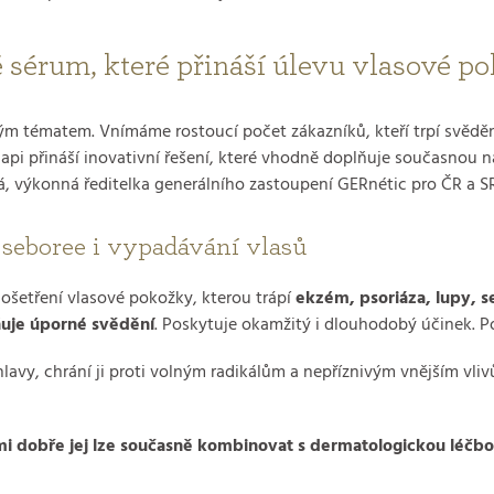
 sérum, které přináší úlevu vlasové p
vým tématem. Vnímáme rostoucí počet zákazníků, kteří trpí svěd
api přináší inovativní řešení, které vhodně doplňuje současnou n
, výkonná ředitelka generálního zastoupení GERnétic pro ČR a SR
 seboree i vypadávání vlasů
 ošetření vlasové pokožky, kterou trápí
ekzém, psoriáza, lupy, s
ňuje úporné svědění
. Poskytuje okamžitý i dlouhodobý účinek. 
avy, chrání ji proti volným radikálům a nepříznivým vnějším vliv
i dobře jej lze současně kombinovat s dermatologickou léčb