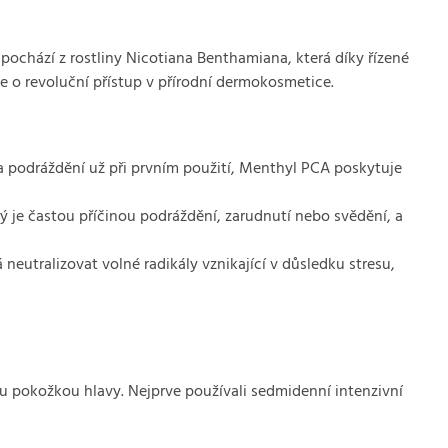
ochází z rostliny Nicotiana Benthamiana, která díky řízené
de o revoluční přístup v přírodní dermokosmetice.
a podráždění už při prvním použití, Menthyl PCA poskytuje
ý je častou příčinou podráždění, zarudnutí nebo svědění, a
eutralizovat volné radikály vznikající v důsledku stresu,
vou pokožkou hlavy. Nejprve používali sedmidenní intenzivní