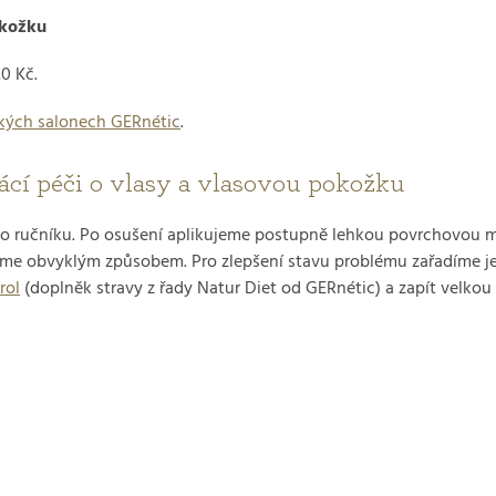
okožku
0 Kč.
kých salonech GERnétic
.
ácí péči o vlasy a vlasovou pokožku
do ručníku. Po osušení aplikujeme postupně lehkou povrchovou m
íme obvyklým způsobem. Pro zlepšení stavu problému zařadíme j
rol
(doplněk stravy z řady Natur Diet od GERnétic) a zapít velkou 