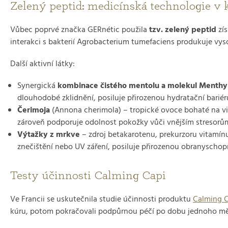
Zelený peptid: medicínská technologie v
Vůbec poprvé značka GERnétic použila
tzv. zelený peptid
zís
interakci s bakterií Agrobacterium tumefaciens produkuje vyso
Další aktivní látky:
Synergická
kombinace čistého mentolu a molekul Menthy
dlouhodobé zklidnění, posiluje přirozenou hydratační bariéru
Čerimoja
(Annona cherimola) – tropické ovoce bohaté na vit
zároveň podporuje odolnost pokožky vůči vnějším stresorům
Výtažky z mrkve
– zdroj betakarotenu, prekurzoru vitamínu
znečištění nebo UV záření, posiluje přirozenou obranyschop
Testy účinnosti Calming Capi
Ve Francii se uskutečnila studie účinnosti produktu
Calming C
kúru, potom pokračovali podpůrnou péčí po dobu jednoho měs