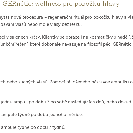
 GERnétic: wellness pro pokožku hlavy
ystá nová procedura – regenerační rituál pro pokožku hlavy a vla
dávání vlasů nebo mdlé vlasy bez lesku.
 v salonech krásy. Klientky se obracejí na kosmetičky s nadějí, 
nkční řešení, které dokonale navazuje na filozofii péči GERnétic,
ých nebo suchých vlasů. Pomocí přiloženého nástavce ampulku ot
ě jednu ampuli po dobu 7 po sobě následujících dnů, nebo dokud 
2 ampule týdně po dobu jednoho měsíce.
 ampule týdně po dobu 7 týdnů.