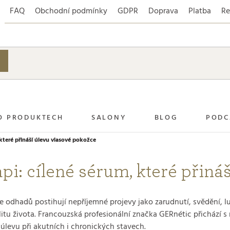
FAQ
Obchodní podmínky
GDPR
Doprava
Platba
Re
O PRODUKTECH
SALONY
BLOG
PODC
které přináší úlevu vlasové pokožce
i: cílené sérum, které přiná
dle odhadů postihují nepříjemné projevy jako zarudnutí, svědění, 
itu života. Francouzská profesionální značka GERnétic přichází s
úlevu při akutních i chronických stavech.