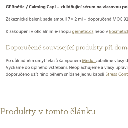
GERnétic / Calming Capi – zklidňující sérum na vlasovou p
Zákaznické balení: sada ampulí 7 × 2 ml – doporučená MOC 92
K zakoupení v oficiálním e-shopu
gernetic.cz
nebo v
kosmetic
Doporučené související produkty při dom
Po důkladném umytí vlasů šamponem
Medul
zabalíme vlasy 
Vyčkáme do úplného vstřebání. Neoplachujeme a vlasy uprav
doporučeno užít ráno během snídaně jednu kapsli
Stress Cont
Produkty v tomto článku