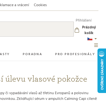
klamace a vrácení
Cookies
Přihlášení
Prázdný
NÁKUPNÍ
košík
KOŠÍK
ASTY
PORADNA
PRO PROFESIONÁLY
ší úlevu vlasové pokožce
lupy či vypadávání vlasů až třetinu Evropanů a polovinu
 novinkou. Zklidňující sérum v ampulích Calming Capi cíleně