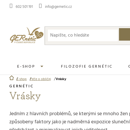
Přejít
602 501 191
info@gernetic.cz
na
obsah
E-SHOP
FILOZOFIE GERNÉTIC
E-shop
Péče o obličej
Vrásky
Domů
Vrásky
Jedním z hlavních problémů, se kterými se mnoho žen p
způsobeny faktory jako je nadměrná expozice sluneční