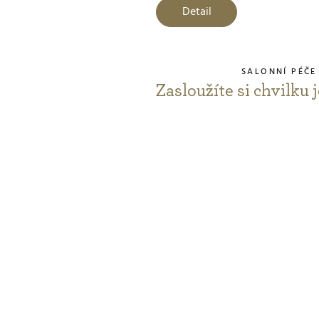
j
Detail
5
z
5
SALONNÍ PÉČE
h
Zasloužíte si chvilku 