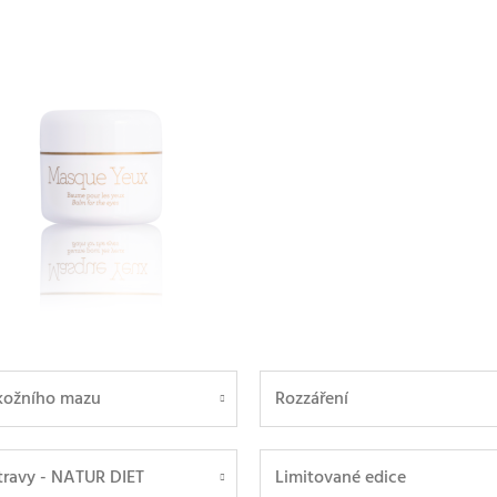
kožního mazu
Rozzáření
travy - NATUR DIET
Limitované edice