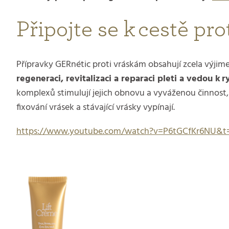
Připojte se k cestě pr
Přípravky GERnétic proti vráskám obsahují zcela výjimeč
regeneraci, revitalizaci a reparaci pleti a vedou k 
komplexů stimulují jejich obnovu a vyváženou činnost,
fixování vrásek a stávající vrásky vypínají.
https://www.youtube.com/watch?v=P6tGCfKr6NU&t