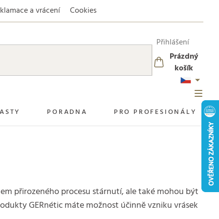
klamace a vrácení
Cookies
Přihlášení
Prázdný
NÁKUPNÍ
košík
KOŠÍK
ASTY
PORADNA
PRO PROFESIONÁLY
dkem přirozeného procesu stárnutí, ale také mohou být
 produkty GERnétic máte možnost účinně vzniku vrásek