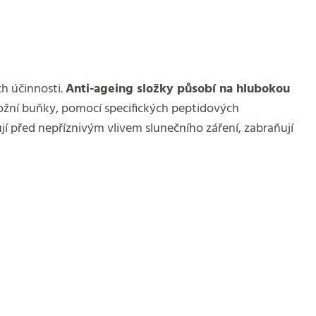
ch účinnosti.
Anti-ageing složky působí na hlubokou
kožní buňky, pomocí specifických peptidových
í před nepříznivým vlivem slunečního záření, zabraňují