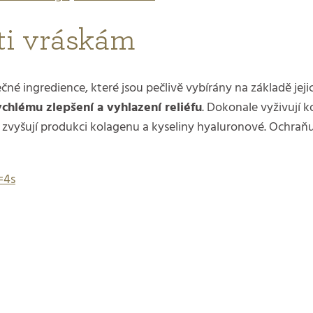
oti vráskám
né ingredience, které jsou pečlivě vybírány na základě jeji
rychlému zlepšení a vyhlazení reliéfu
. Dokonale vyživují 
 zvyšují produkci kolagenu a kyseliny hyaluronové. Ochraňuj
=4s