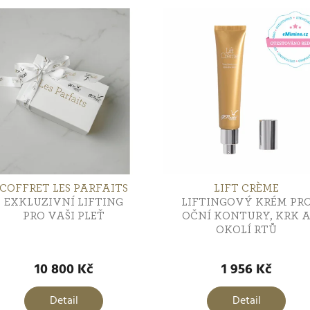
COFFRET LES PARFAITS
LIFT CRÈME
EXKLUZIVNÍ LIFTING
LIFTINGOVÝ KRÉM PR
PRO VAŠI PLEŤ
OČNÍ KONTURY, KRK 
OKOLÍ RTŮ
růměrné
Průměrné
odnocení
hodnocení
10 800 Kč
1 956 Kč
roduktu
produktu
e
je
Detail
Detail
,0