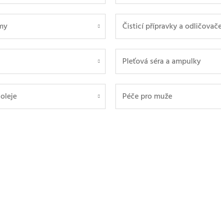
my
Čisticí přípravky a odličovač
Pleťová séra a ampulky
 oleje
Péče pro muže