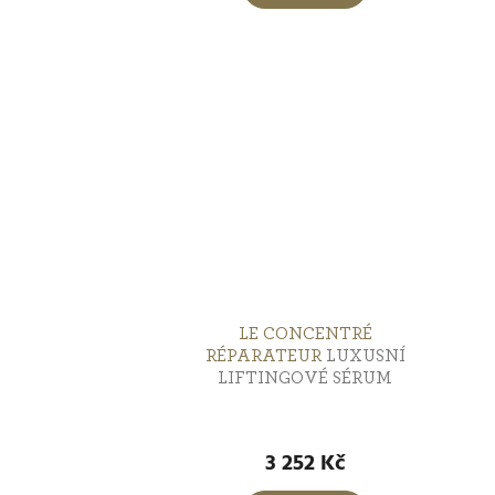
z
k
ů
5
h
t
ů
LE CONCENTRÉ
RÉPARATEUR
LUXUSNÍ
LIFTINGOVÉ SÉRUM
P
h
3 252 Kč
p