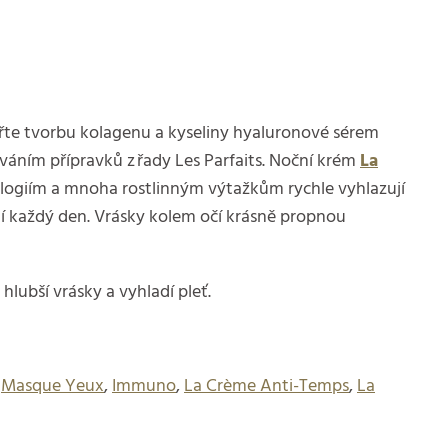
dpořte tvorbu kolagenu a kyseliny hyaluronové sérem
íváním přípravků z řady Les Parfaits. Noční krém
La
logiím a mnoha rostlinným výtažkům rychle vyhlazují
mní každý den. Vrásky kolem očí krásně propnou
hlubší vrásky a vyhladí pleť.
,
Masque Yeux
,
Immuno
,
La Crème Anti-Temps
,
La