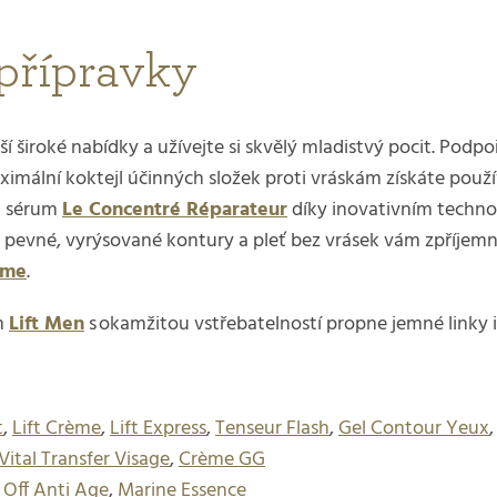
 přípravky
 naší široké nabídky a užívejte si skvělý mladistvý pocit. Po
ximální koktejl účinných složek proti vráskám získáte použ
 sérum
Le Concentré Réparateur
díky inovativním techno
st, pevné, vyrýsované kontury a pleť bez vrásek vám zpříje
ème
.
ém
Lift Men
s okamžitou vstřebatelností propne jemné linky i 
t
,
Lift Crème
,
Lift Express
,
Tenseur Flash
,
Gel Contour Yeux
Vital Transfer Visage
,
Crème GG
 Off Anti Age
,
Marine Essence