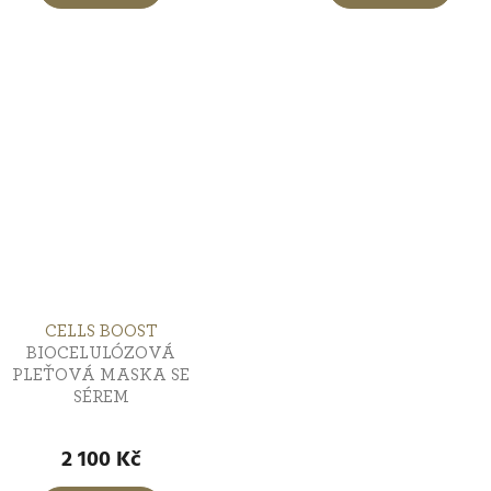
5,0
z
5
vězdiček.
hvězdiček.
CELLS BOOST
BIOCELULÓZOVÁ
PLEŤOVÁ MASKA SE
SÉREM
růměrné
odnocení
2 100 Kč
roduktu