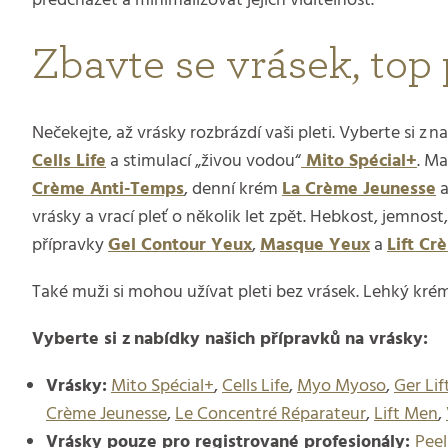
předcházet a minimalizovat jejich viditelnost.
Zbavte se vrásek, top
Nečekejte, až vrásky rozbrázdí vaši pleti. Vyberte si z
Cells Life
a stimulací „živou vodou“
Mito Spécial+
. Ma
Crème Anti-Temps
, denní krém
La Crème Jeunesse
a
vrásky a vrací pleť o několik let zpět. Hebkost, jemno
přípravky
Gel Contour Yeux
,
Masque Yeux
a
Lift Cr
Také muži si mohou užívat pleti bez vrásek. Lehký kr
Vyberte si z nabídky našich přípravků na vrásky:
Vrásky:
Mito Spécial+
,
Cells Life
,
Myo Myoso
,
Ger Lif
Crème Jeunesse
,
Le Concentré Réparateur
,
Lift Men
,
Vrásky pouze pro registrované profesionály:
Peel