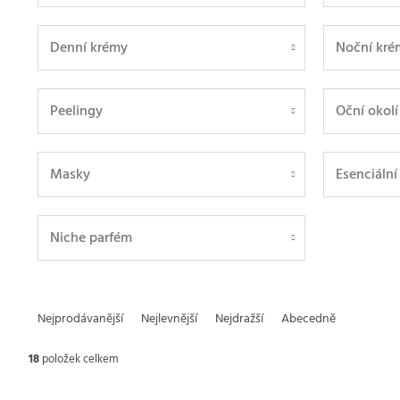
Denní krémy
Noční kré
Peelingy
Oční okolí
Masky
Esenciální
Niche parfém
Ř
Nejprodávanější
Nejlevnější
Nejdražší
Abecedně
a
18
položek celkem
z