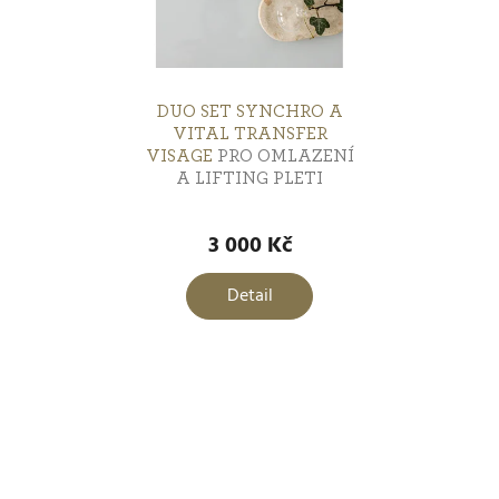
Proti celulitidě
1
SPA a relax
0
DUO SET SYNCHRO A
VITAL TRANSFER
VISAGE
PRO OMLAZENÍ
Zeštíhlení a zpevnění
2
A LIFTING PLETI
3 000 Kč
Ochrana před sluncem
4
Detail
Lifting
2