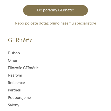
Do poradny GERnétic
Nebo položte dotaz přímo našemu specialistovi
GERnétic
E-shop
O nás
Filozofie GERnétic
Náš tým
Reference
Partneři
Podporujeme
Salony