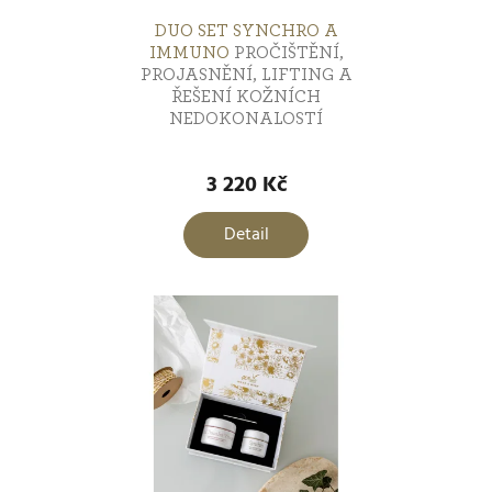
Opalování
5
DUO SET SYNCHRO A
IMMUNO
PROČIŠTĚNÍ,
PROJASNĚNÍ, LIFTING A
Jizvy
ŘEŠENÍ KOŽNÍCH
7
NEDOKONALOSTÍ
Menopauzální pleť
3 220 Kč
16
Detail
Péče o strie
1
Hydratace a výživa
0
Menopauzální pokožka
1