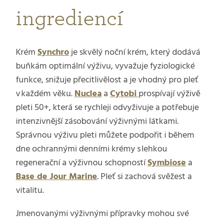
ingrediencí
Krém
Synchro
je skvělý noční krém, který dodává
buňkám optimální výživu, vyvažuje fyziologické
funkce, snižuje přecitlivělost a je vhodný pro pleť
v každém věku.
Nuclea
a
Cytobi
prospívají výživě
pleti 50+, která se rychleji odvyživuje a potřebuje
intenzivnější zásobování výživnými látkami.
Správnou výživu pleti můžete podpořit i během
dne ochrannými denními krémy s lehkou
regenerační a výživnou schopností
Symbiose
a
Base de Jour Marine
. Pleť si zachová svěžest a
vitalitu.
Jmenovanými výživnými přípravky mohou své