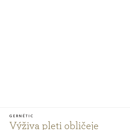
PODCASTY
PORADNA
PRO PROFESIONÁLY
PŘIHLÁŠENÍ
Vyberte
zemi
nákupu
Výživa pleti obličeje