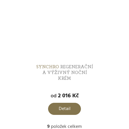
SYNCHRO
REGENERAČNÍ
A VÝŽIVNÝ NOČNÍ
KRÉM
Průměrné
hodnocení
2 016 Kč
od
produktu
je
Detail
5,0
z
9
položek celkem
5