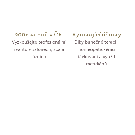
k
y
v
200+ salonů v ČR
Vynikající účinky
ý
Vyzkoušejte profesionální
Díky buněčné terapii,
p
kvalitu v salonech, spa a
homeopatickému
lázních
dávkovaní a využití
i
meridiánů
s
u
Z
á
p
a