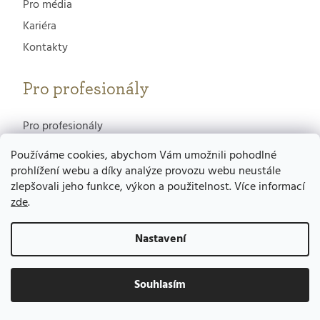
Pro média
Kariéra
Kontakty
Pro profesionály
Pro profesionály
Spolupracujte s námi
Používáme cookies, abychom Vám umožnili pohodlné
Akademie GERnétic
prohlížení webu a díky analýze provozu webu neustále
zlepšovali jeho funkce, výkon a použitelnost. Více informací
zde
.
Portál pro Gerneticienne
Nastavení
Potřebujete poradit?
RECEPCE
Souhlasím
602 501 191