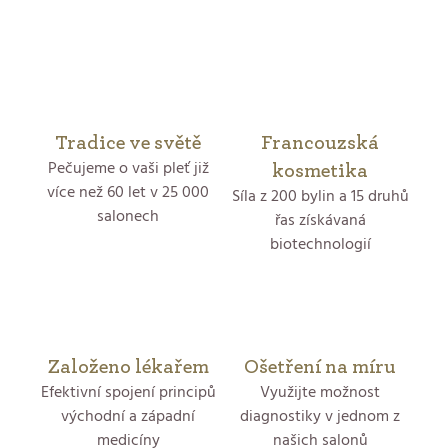
O
hvězdiček.
v
l
á
Tradice ve světě
Francouzská
Pečujeme o vaši pleť již
d
kosmetika
více než 60 let v 25 000
Síla z 200 bylin a 15 druhů
a
salonech
řas získávaná
biotechnologií
c
í
p
r
Založeno lékařem
Ošetření na míru
Efektivní spojení principů
Využijte možnost
v
východní a západní
diagnostiky v jednom z
medicíny
našich salonů