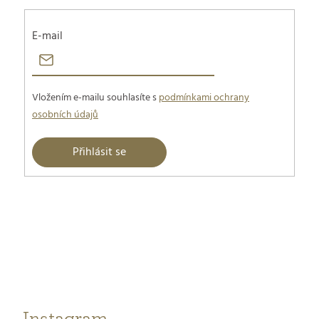
E-mail
Vložením e-mailu souhlasíte s
podmínkami ochrany
osobních údajů
Přihlásit se
Z
á
p
a
t
Instagram