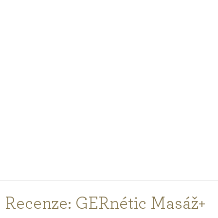
PODCASTY
PORADNA
PRO PROFESIONÁLY
PŘIHLÁŠENÍ
Vyberte
zemi
nákupu
Recenze: GERnétic Masáž+