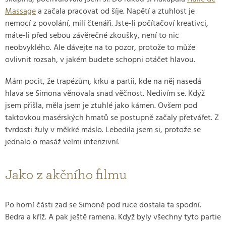
Massage
a začala pracovat od šíje. Napětí a ztuhlost je
nemocí z povolání, milí čtenáři. Jste-li počítačoví kreativci,
máte-li před sebou závěrečné zkoušky, není to nic
neobvyklého. Ale dávejte na to pozor, protože to může
ovlivnit rozsah, v jakém budete schopni otáčet hlavou.
Mám pocit, že trapézům, krku a partii, kde na něj nasedá
hlava se Simona věnovala snad věčnost. Nedivím se. Když
jsem přišla, měla jsem je ztuhlé jako kámen. Ovšem pod
taktovkou masérských hmatů se postupně začaly přetvářet. Z
tvrdosti žuly v měkké máslo. Lebedila jsem si, protože se
jednalo o masáž velmi intenzivní.
Jako z akčního filmu
Po horní části zad se Simoně pod ruce dostala ta spodní.
Bedra a kříž. A pak ještě ramena. Když byly všechny tyto partie