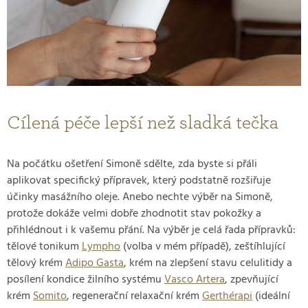
Cílená péče lepší než sladká tečka
Na počátku ošetření Simoně sdělte, zda byste si přáli
aplikovat specifický přípravek, který podstatně rozšiřuje
účinky masážního oleje. Anebo nechte výběr na Simoně,
protože dokáže velmi dobře zhodnotit stav pokožky a
přihlédnout i k vašemu přání. Na výběr je celá řada přípravků:
tělové tonikum
Lympho
(volba v mém případě), zeštíhlující
tělový krém
Adipo Gasta
, krém na zlepšení stavu celulitidy a
posílení kondice žilního systému
Vasco Artera
, zpevňující
krém
Somito
, regenerační relaxační krém
Gerthérapi
(ideální