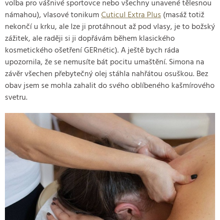
volba pro vášnivé sportovce nebo všechny unavené tělesnou
námahou), vlasové tonikum
Cuticul Extra Plus
(masáž totiž
nekončí u krku, ale lze ji protáhnout až pod vlasy, je to božský
zážitek, ale raději si ji dopřávám během klasického
kosmetického ošetření GERnétic). A ještě bych ráda
upozornila, že se nemusíte bát pocitu umaštění. Simona na
závěr všechen přebytečný olej stáhla nahřátou osuškou. Bez
obav jsem se mohla zahalit do svého oblíbeného kašmírového
svetru.