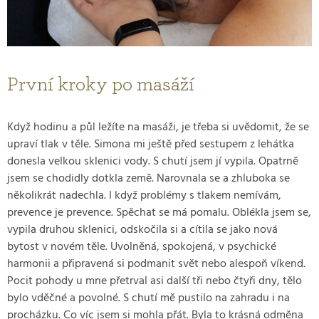
První kroky po masáží
Když hodinu a půl ležíte na masáži, je třeba si uvědomit, že se
upraví tlak v těle. Simona mi ještě před sestupem z lehátka
donesla velkou sklenici vody. S chutí jsem jí vypila. Opatrně
jsem se chodidly dotkla země. Narovnala se a zhluboka se
několikrát nadechla. I když problémy s tlakem nemívám,
prevence je prevence. Spěchat se má pomalu. Oblékla jsem se,
vypila druhou sklenici, odskočila si a cítila se jako nová
bytost v novém těle. Uvolněná, spokojená, v psychické
harmonii a připravená si podmanit svět nebo alespoň víkend.
Pocit pohody u mne přetrval asi další tři nebo čtyři dny, tělo
bylo vděčné a povolné. S chutí mě pustilo na zahradu i na
procházku. Co víc jsem si mohla přát. Byla to krásná odměna