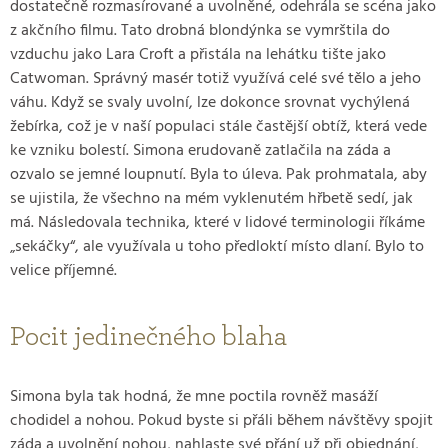
dostatečně rozmasírované a uvolněné, odehrála se scéna jako
z akčního filmu. Tato drobná blondýnka se vymrštila do
vzduchu jako Lara Croft a přistála na lehátku tište jako
Catwoman. Správný masér totiž využívá celé své tělo a jeho
váhu. Když se svaly uvolní, lze dokonce srovnat vychýlená
žebírka, což je v naší populaci stále častější obtíž, která vede
ke vzniku bolestí. Simona erudovaně zatlačila na záda a
ozvalo se jemné loupnutí. Byla to úleva. Pak prohmatala, aby
se ujistila, že všechno na mém vyklenutém hřbetě sedí, jak
má. Následovala technika, které v lidové terminologii říkáme
„sekáčky“, ale využívala u toho předloktí místo dlaní. Bylo to
velice příjemné.
Pocit jedinečného blaha
Simona byla tak hodná, že mne poctila rovněž masáží
chodidel a nohou. Pokud byste si přáli během návštěvy spojit
záda a uvolnění nohou, nahlaste své přání už při objednání,