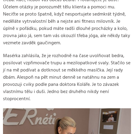
třeba: Kačí, nebolí vás občas bedra? Protahujete je dost?
Účelem otázky je porozumět tělu klienta a pomoci mu.
Neciťte se proto špatně, když nesportujete sedmkrát týdně,
neděláte vytrvalostní běh a nejste ani fitness milovník. Je
úplně v pořádku, pokud máte radši dlouhé procházky a kolo,
zrovna jako já, sem tam vás okouzlí třeba jóga, ale někdy taky
vezmete zavděk gaučingem.
Masérka zahlásila, že je rozhodně na čase uvolňovat bedra,
posilovat vzpřimovače trupu a mezilopatkové svaly. Stačilo se
jí na mě podívat a dotknout se měkkého masíčka. Její rady
dbám. Alespoň na pět minut denně se natáhnu na zem a
provozuji cviky podle pana doktora Koláře. Je to závazek
vlastnímu tělu i duši. Jedno bez druhého nikdy není
stoprocentní.