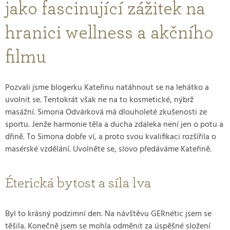
jako fascinující zážitek na
hranici wellness a akčního
filmu
Pozvali jsme blogerku Kateřinu natáhnout se na lehátko a
uvolnit se. Tentokrát však ne na to kosmetické, nýbrž
masážní. Simona Odvárková má dlouholeté zkušenosti ze
sportu. Jenže harmonie těla a ducha zdaleka není jen o potu a
dřině. To Simona dobře ví, a proto svou kvalifikaci rozšířila o
masérské vzdělání. Uvolněte se, slovo předáváme Kateřině.
Éterická bytost a síla lva
Byl to krásný podzimní den. Na návštěvu GERnétic jsem se
těšila. Konečně jsem se mohla odměnit za úspěšné složení