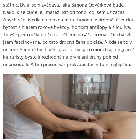
státnic. Byla jsem zvědavá, jaká Simona Odvárková bude.
Nakolik se bude její masáž lišit od toho, co jsem už zažila.
Abych vše uvedla na pravou míru. Simona je drobná, éterická
bytost s hlasem rokové hvězdy, hbitostí antilopy a silou lva.
To vše jsem měla možnost během masáže poznat. Odcházela
jsem fascinována, co tato drobná žena dokáže. A kde se to v
ní bere. Simoně bych věřila, že se živí jako modelka, ale „páru“
kulturisty byste jí rozhodně na první ani druhý pohled
nepřisoudili. A tím přesně vás překvapí. Jen v tom nejlepším.