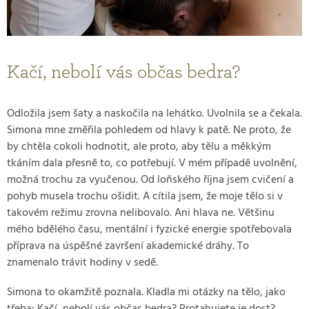
Kačí, nebolí vás občas bedra?
Odložila jsem šaty a naskočila na lehátko. Uvolnila se a čekala.
Simona mne změřila pohledem od hlavy k patě. Ne proto, že
by chtěla cokoli hodnotit, ale proto, aby tělu a měkkým
tkáním dala přesně to, co potřebují. V mém případě uvolnění,
možná trochu za vyučenou. Od loňského října jsem cvičení a
pohyb musela trochu ošidit. A cítila jsem, že moje tělo si v
takovém režimu zrovna nelibovalo. Ani hlava ne. Většinu
mého bdělého času, mentální i fyzické energie spotřebovala
příprava na úspěšné završení akademické dráhy. To
znamenalo trávit hodiny v sedě.
Simona to okamžitě poznala. Kladla mi otázky na tělo, jako