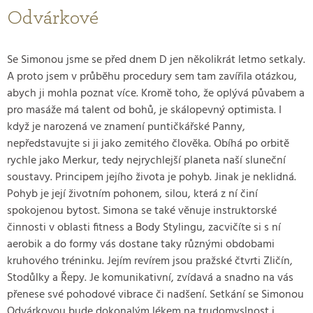
Odvárkové
Se Simonou jsme se před dnem D jen několikrát letmo setkaly.
A proto jsem v průběhu procedury sem tam zavířila otázkou,
abych ji mohla poznat více. Kromě toho, že oplývá půvabem a
pro masáže má talent od bohů, je skálopevný optimista. I
když je narozená ve znamení puntičkářské Panny,
nepředstavujte si ji jako zemitého člověka. Obíhá po orbitě
rychle jako Merkur, tedy nejrychlejší planeta naší sluneční
soustavy. Principem jejího života je pohyb. Jinak je neklidná.
Pohyb je její životním pohonem, silou, která z ní činí
spokojenou bytost. Simona se také věnuje instruktorské
činnosti v oblasti fitness a Body Stylingu, zacvičíte si s ní
aerobik a do formy vás dostane taky různými obdobami
kruhového tréninku. Jejím revírem jsou pražské čtvrti Zličín,
Stodůlky a Řepy. Je komunikativní, zvídavá a snadno na vás
přenese své pohodové vibrace či nadšení. Setkání se Simonou
Odvárkovou bude dokonalým lékem na trudomyslnost i