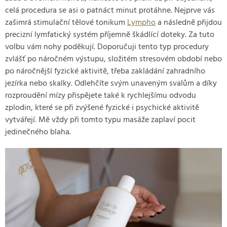
celá procedura se asi o patnáct minut protáhne. Nejprve vás
zašimrá stimulační tělové tonikum
Lympho
a následně přijdou
precizní lymfatický systém příjemně škádlící doteky. Za tuto
volbu vám nohy poděkují. Doporučuji tento typ procedury
zvlášť po náročném výstupu, složitém stresovém období nebo
po náročnější fyzické aktivitě, třeba zakládání zahradního
jezírka nebo skalky. Odlehčíte svým unaveným svalům a díky
rozproudění mízy přispějete také k rychlejšímu odvodu
zplodin, které se při zvýšené fyzické i psychické aktivitě
vytvářejí. Mě vždy při tomto typu masáže zaplaví pocit
jedinečného blaha.