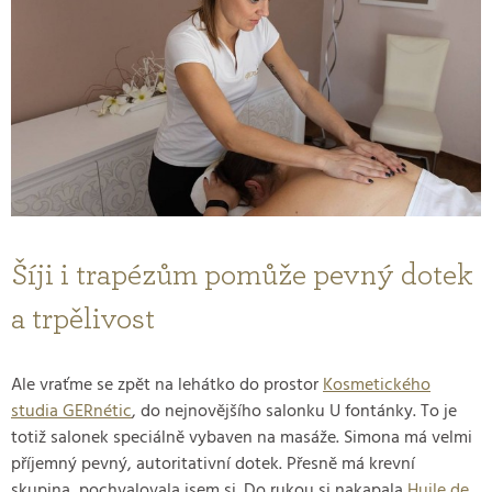
Šíji i trapézům pomůže pevný dotek
a trpělivost
Ale vraťme se zpět na lehátko do prostor
Kosmetického
studia GERnétic
, do nejnovějšího salonku U fontánky. To je
totiž salonek speciálně vybaven na masáže. Simona má velmi
příjemný pevný, autoritativní dotek. Přesně má krevní
skupina, pochvalovala jsem si. Do rukou si nakapala
Huile de