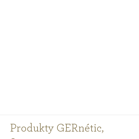
PODCASTY
PORADNA
PRO PROFESIONÁLY
PŘIHLÁŠENÍ
Vyberte
zemi
nákupu
Produkty GERnétic
,