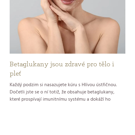
č
l
á
n
k
Betaglukany jsou zdravé pro tělo i
pleť
ů
Každý podzim si nasazujete kúru s Hlívou ústřičnou.
Dočetli jste se o ní totiž, že obsahuje betaglukany,
které prospívají imunitnímu systému a dokáží ho
připravit na období chřipek a nachlazení. Proč ale
vůbec věnujeme betaglukanům v beauty světě
pozornost? Protože vaší kráse a spokojené pokožce
prospívají také. V článku zjistíte, jak přesně z nich vaše