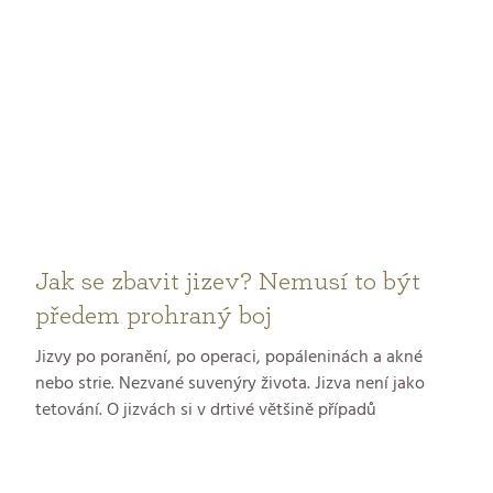
pleť může těžit.
Jak se zbavit jizev? Nemusí to být
předem prohraný boj
Jizvy po poranění, po operaci, popáleninách a akné
nebo strie. Nezvané suvenýry života. Jizva není jako
tetování. O jizvách si v drtivé většině případů
rozhodnout nemůžeme. Prostě se stanou. Ale sahají
mnohem hlouběji za hranice krásy. Pokožka s jizvami je
v naší kultuře stigma. Ovlivňují psychiku, pohyb,