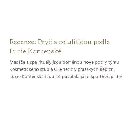
Recenze: Pryč s celulitidou podle
Lucie Koritenské
Masáže a spa rituály jsou doménou nové posily týmu
Kosmetického studia GERnétic v pražských Řepích.
Lucie Koritenská řadu let působila jako Spa Therapist v
nejvyhlášenějších pražských hotelech. Pro vás si
nachystala několik druhů masáží – tu proti celulitidě,
hloubkovou, relaxační a další. Protože máte raději
důkazy místo slibů, pozvali jsme blogerku Kateřinu na
anticelulitidní masáž. Tady je její hodnocení.