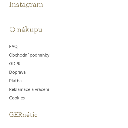
t
Instagram
s
í
u
O nákupu
FAQ
Obchodní podmínky
GDPR
Doprava
Platba
Reklamace a vrácení
Cookies
GERnétic