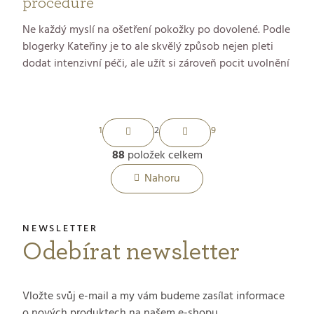
proceduře
Ne každý myslí na ošetření pokožky po dovolené. Podle
blogerky Kateřiny je to ale skvělý způsob nejen pleti
dodat intenzivní péči, ale užít si zároveň pocit uvolnění
a relaxace, díky nimž si jako u moře budete připadat o
několik dní déle. A jak takové ošetření vypadá? Pojďte
se podívat s námi a Kateřinou do
Kosmetického studia
S
GERnétic v pražských Řepích.
1
2
9
t
88
položek celkem
O
r
Nahoru
á
v
n
l
k
Odebírat newsletter
á
o
d
v
Vložte svůj e-mail a my vám budeme zasílat informace
á
a
o nových produktech na našem e-shopu.