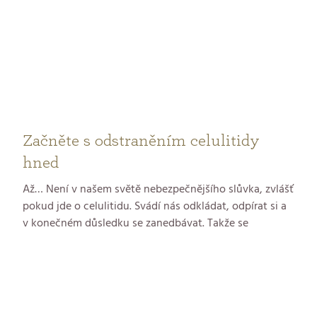
pokožku tváře i celého těla i v sobotu. Věnovat se vám
bude také naše nová posila týmu kosmetiček Dagmar
Zemanová.
Začněte s odstraněním celulitidy
hned
Až… Není v našem světě nebezpečnějšího slůvka, zvlášť
pokud jde o celulitidu. Svádí nás odkládat, odpírat si a
v konečném důsledku se zanedbávat. Takže se
pomerančové kůži začínáme věnovat teprve s
plavkovou sezónou. Ale proč? Vždyť už během zimy se
můžeme perfektně naladit na hladkou pokožku a dát
ďolíčkům vale. A vedlejším efektem navíc budou lépe
sedící kozačky! Je to jeden z mnoha benefitů