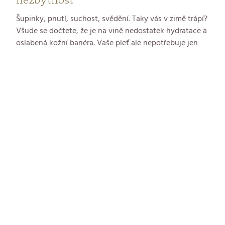
Šupinky, pnutí, suchost, svědění. Taky vás v zimě trápí?
Všude se dočtete, že je na vině nedostatek hydratace a
oslabená kožní bariéra. Vaše pleť ale nepotřebuje jen
vláhu a výživu. Potřebuje taky pravidelný peeling.
Abyste odstranili odumřelé buňky, které znemožňují
průnik aktivním látkám hluboko do pleti. A nejen proto.