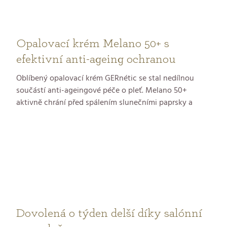
procedury, na kterou bych vás ráda pozvala do
Kosmetického studia GERnétic
.
Opalovací krém Melano 50+ s
efektivní anti-ageing ochranou
Oblíbený opalovací krém GERnétic se stal nedílnou
součástí anti-ageingové péče o pleť. Melano 50+
aktivně chrání před spálením slunečními paprsky a
předčasným stárnutím kůže, přičemž posiluje kožní
bariéru a zlepšuje pružnost pleti. Hydratuje, urychluje
buněčnou obnovu a proces hojení. Přípravek je vhodný
pro ochranu tváře i těla, a to včetně pokožky
intolerantní a velmi citlivé. Krém se rychle vstřebává,
nezanechává bílé stopy a na pokožce nezanechává
lepivý film. Neobsahuje nanočástice ani parfemaci.
Dovolená o týden delší díky salónní