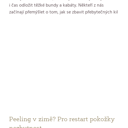
i čas odložit těžké bundy a kabáty. Někteří z nás
začínají přemýšlet o tom, jak se zbavit přebytečných kil
a připravit se na plavkovou sezónu. Ale co kdybychom
letos udělali něco jinak? Co kdybychom se zaměřili na
dlouhodobé cíle a zdravý životní styl, místo
každoročního honění za dokonalou postavou?
Představte si, že se každý rok nemusíte stresovat kvůli
rychlému hubnutí. Místo toho si stanovte realistické
cíle, které vám pomohou cítit se dobře po celý rok.
Zdravá strava, pravidelný pohyb a dostatek odpočinku
jsou klíčem k úspěchu. A hlavně, nezapomeňte si užívat
každý krok na této cestě. Tak co, přidáte se k nám a
uděláte letos změnu, která vydrží?
Peeling v zimě? Pro restart pokožky
nezbytnost