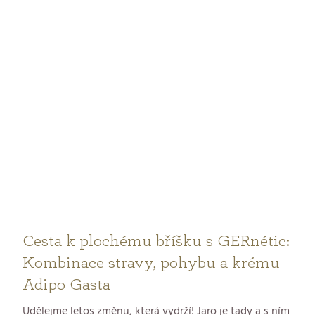
hydrataci, vláčnost a hebkost, i když venku mrzne.
Cesta k plochému bříšku s GERnétic:
Kombinace stravy, pohybu a krému
Adipo Gasta
Udělejme letos změnu, která vydrží! Jaro je tady a s ním