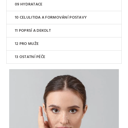
HYDRATACE
CELULITIDA A FORMOVÁNÍ POSTAVY
POPRSÍ A DEKOLT
PRO MUŽE
OSTATNÍ PÉČE
V
ý
p
i
s