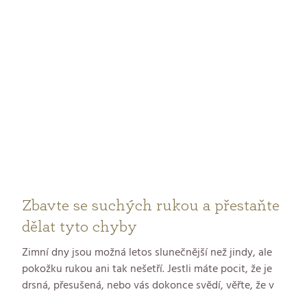
dokonce můžou mít vliv na fyziologii. A tak jedna
nevinná jizva změní naše pohybové vzorce a bolest zad
je na světě. Jak to ale změnit? Klíčem je láskyplná
správná péče.
Zbavte se suchých rukou a přestaňte
dělat tyto chyby
Zimní dny jsou možná letos slunečnější než jindy, ale
pokožku rukou ani tak nešetří. Jestli máte pocit, že je
drsná, přesušená, nebo vás dokonce svědí, věřte, že v
tom nejste sami. Ukážeme vám, jak jí vrátit potřebnou